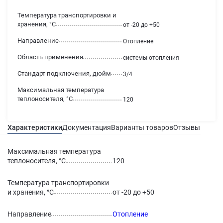
Температура транспортировки и
хранения, °С
от -20 до +50
Направление
Отопление
Область применения
системы отопления
Стандарт подключения, дюйм
3/4
Максимальная температура
теплоносителя, °С
120
Характеристики
Документация
Варианты товаров
Отзывы
Гаран
Максимальная температура
теплоносителя, °С
120
Температура транспортировки
и хранения, °С
от -20 до +50
Направление
Отопление