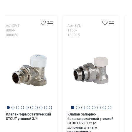
Арт.SVT-
Арт.SVL-
А
0004-
1156-
0
000020
100015
0
К
т
S
Клапан термостатический
Клапан запорно-
STOUT угловой 3/4
балансировочный угловой
STOUT SVL 1/2 (с
дополнительным