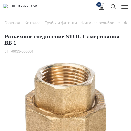
0
Пн-Пт 09:00-18:00
Главная
Каталог
Трубы и фитинги
Фитинги резьбовые
Фит
Разъемное соединение STOUT американка
ВB 1
SFT-0033-000001