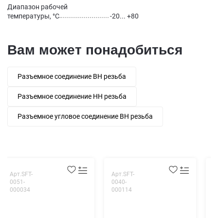
Диапазон рабочей
температуры, °С
-20... +80
Вам может понадобиться
Разъемное соединение ВН резьба
Разъемное соединение НН резьба
Разъемное угловое соединение ВН резьба
Арт.SFT-
Арт.SFT-
А
0051-
0040-
0
000034
000114
0