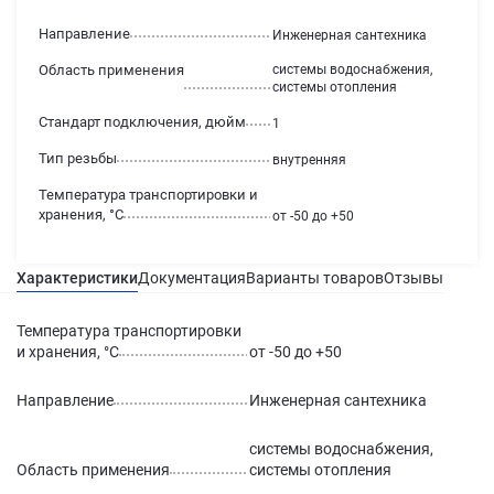
Направление
Инженерная сантехника
Область применения
системы водоснабжения,
системы отопления
Стандарт подключения, дюйм
1
Тип резьбы
внутренняя
Температура транспортировки и
хранения, °С
от -50 до +50
Характеристики
Документация
Варианты товаров
Отзывы
Гаран
Температура транспортировки
и хранения, °С
от -50 до +50
Направление
Инженерная сантехника
системы водоснабжения,
Область применения
системы отопления