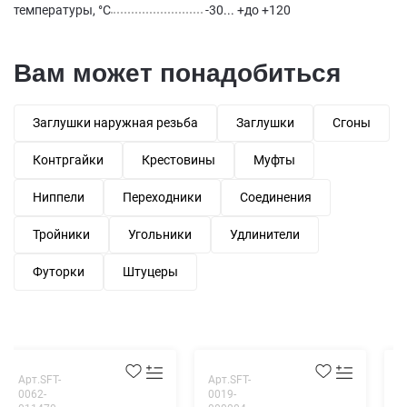
температуры, °С
-30... +до +120
Вам может понадобиться
Заглушки наружная резьба
Заглушки
Сгоны
Контргайки
Крестовины
Муфты
Ниппели
Переходники
Соединения
Тройники
Угольники
Удлинители
Футорки
Штуцеры
Арт.SFT-
Арт.SFT-
А
0062-
0019-
0