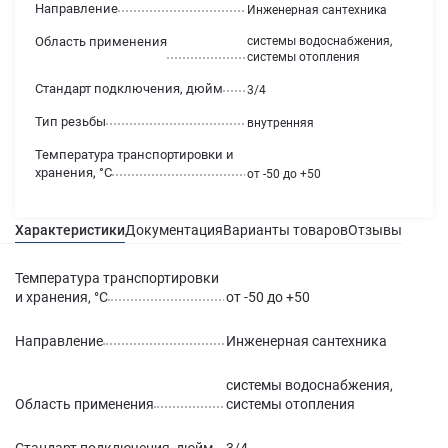
Направление
Инженерная сантехника
Область применения
системы водоснабжения,
системы отопления
Стандарт подключения, дюйм
3/4
Тип резьбы
внутренняя
Температура транспортировки и
хранения, °С
от -50 до +50
Характеристики
Документация
Варианты товаров
Отзывы
Гаран
Температура транспортировки
и хранения, °С
от -50 до +50
Направление
Инженерная сантехника
системы водоснабжения,
Область применения
системы отопления