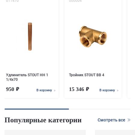
011470
000004
0
У
Удлинитель STOUT НН 1
Тройник STOUT ВВ 4
1/4x70
950
15 346
В корзину
В корзину
Популярные категории
Смотреть все