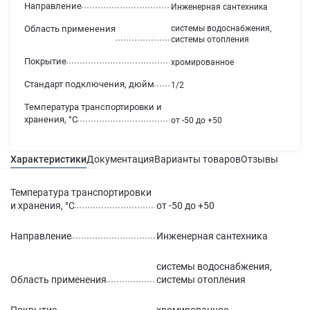
Направление
Инженерная сантехника
Область применения
системы водоснабжения,
системы отопления
Покрытие
хромированное
Стандарт подключения, дюйм
1/2
Температура транспортировки и
хранения, °С
от -50 до +50
Характеристики
Документация
Варианты товаров
Отзывы
Гаран
Температура транспортировки
и хранения, °С
от -50 до +50
Направление
Инженерная сантехника
системы водоснабжения,
Область применения
системы отопления