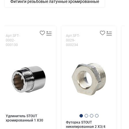
Фитинги резьбовые латунные хромированные
Арт.SFT-
Арт.SFT-
А
0002-
0029-
0
000130
000234
0
Т
п
Удлинитель STOUT
хромированный 1 X30
Футорка STOUT
никелированная 2 X3/4