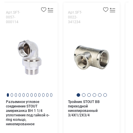
Арт.SFT-
Арт.SFT-
А
0057-
0022-
0
000114
341234
0
Н
п
н
Разъемное угловое
Тройник STOUT ВВ
соединение STOUT
переходной
американка ВН 1 1/4
никелированный
уплотнение под гайкой o-
3/4X1/2X3/4
ring кольцо,
никелированное