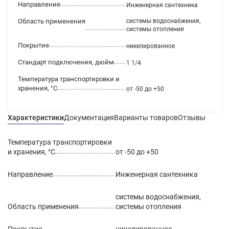
Направление
Инженерная сантехника
Область применения
системы водоснабжения,
системы отопления
Покрытие
никелированное
Стандарт подключения, дюйм
1 1/4
Температура транспортировки и
хранения, °С
от -50 до +50
Характеристики
Документация
Варианты товаров
Отзывы
Гаран
Температура транспортировки
и хранения, °С
от -50 до +50
Направление
Инженерная сантехника
системы водоснабжения,
Область применения
системы отопления