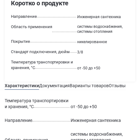
Коротко о продукте
Направление
Инженерная сантехника
Область применения
системы водоснабжения,
системы отопления
Покрытие
никелированное
Стандарт подключения, дюйм
3/8
Температура транспортировки и
хранения, °С
от -50 до +50
Характеристики
Документация
Варианты товаров
Отзывы
Гаран
Температура транспортировки
и хранения, °С
от -50 до +50
Направление
Инженерная сантехника
системы водоснабжения,