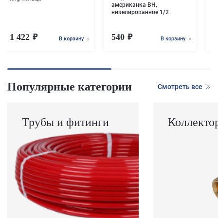
американка ВН,
никелированное 1/2
1 422
540
1
В корзину
В корзину
Популярные категории
Смотреть все
Трубы и фитинги
Коллекто