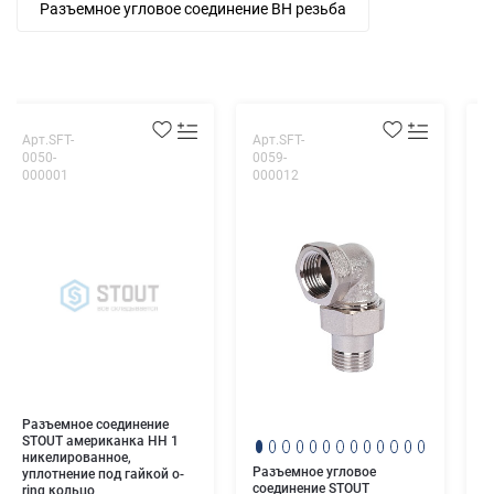
Разъемное угловое соединение ВН резьба
Арт.SFT-
Арт.SFT-
А
0050-
0059-
0
000001
000012
0
Р
S
н
Разъемное соединение
STOUT американка НН 1
никелированное,
Разъемное угловое
уплотнение под гайкой o-
соединение STOUT
ring кольцо