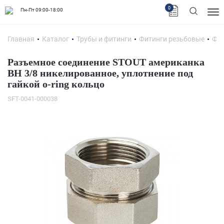
0
Пн-Пт 09:00-18:00
Главная
Каталог
Трубы и фитинги
Фитинги резьбовые
Фит
Разъемное соединение STOUT американка
ВН 3/8 никелированное, уплотнение под
гайкой o-ring кольцо
SFT-0041-000038