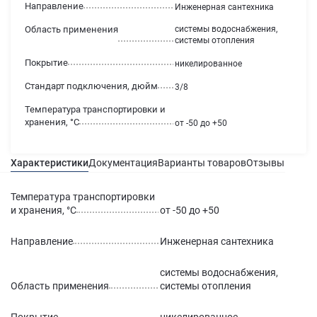
Направление
Инженерная сантехника
Область применения
системы водоснабжения,
системы отопления
Покрытие
никелированное
Стандарт подключения, дюйм
3/8
Температура транспортировки и
хранения, °С
от -50 до +50
Характеристики
Документация
Варианты товаров
Отзывы
Гаран
Температура транспортировки
и хранения, °С
от -50 до +50
Направление
Инженерная сантехника
системы водоснабжения,
Область применения
системы отопления