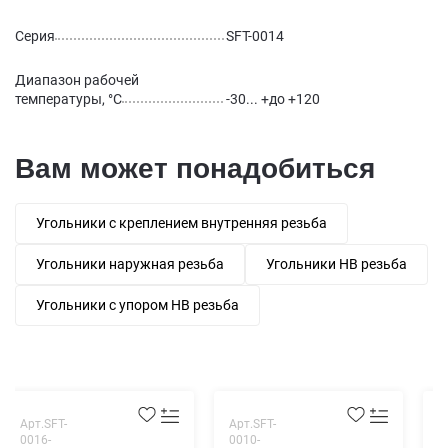
Серия
SFT-0014
Диапазон рабочей
температуры, °С
-30... +до +120
Вам может понадобиться
Угольники с креплением внутренняя резьба
Угольники наружная резьба
Угольники НВ резьба
Угольники с упором НВ резьба
Арт.SFT-
Арт.SFT-
А
0016-
0010-
0