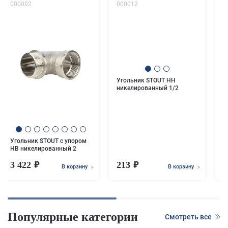
000002
000012
0
Угольник STOUT НН
никелированный 1/2
У
Н
Угольник STOUT с упором
НВ никелированный 2
3 422
213
В корзину
В корзину
Популярные категории
Смотреть все