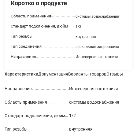
Коротко о продукте
Область применения
системы водоснабжения
Стандарт подключения, дюйм
1/2
Тип резьбы
внутренняя
Тип соединения
аксиальная запрессовка
Направление
Инженерная сантехника
Характеристики
Документация
Варианты товаров
Отзывы
Гаран
Направление
Инженерная сантехника
Область применения
системы водоснабжения
Стандарт подключения, дюйм
1/2
Тип резьбы
внутренняя