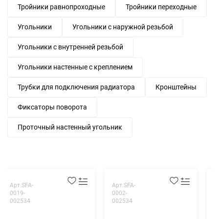
Тройники равнопроходные
Тройники переходные
Угольники
Угольники с наружной резьбой
Угольники с внутренней резьбой
Угольники настенные с креплением
Трубки для подключения радиатора
Кронштейны
Фиксаторы поворота
Проточный настенный угольник
Арт.SFA-
Арт.SFA-
А
0019-
0002-
0
002534
002534
3