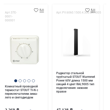
Арт.STE-
Арт.PV.6060.1500.4.300.BR.9005
А
0001-
0
000001
1
Б
э
и
S
Радиатор стальной
трубчатый STOUT Warmmet
Power 60V длина 1500 мм
секций 4 цвет RAL9005 тип
Комнатный проводной
подключения: нижнее
термостат STOUT TI-N с
правое
переключателем зима-
лето и светодиодом