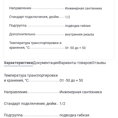
Направление
Инженерная сантехника
Стандарт подключения, дюйм
1/2
Подгруппа
подводка гибкая
Дополнительно
внутренняя резьба
Температура транспортировки и
хранения, °С
От -50 до + 50
Характеристики
Документация
Варианты товаров
Отзывы
Гаран
Температура транспортировки
и хранения, °С
От -50 до + 50
Направление
Инженерная сантехника
Стандарт подключения, дюйм
1/2
Подгруппа
подводка гибкая