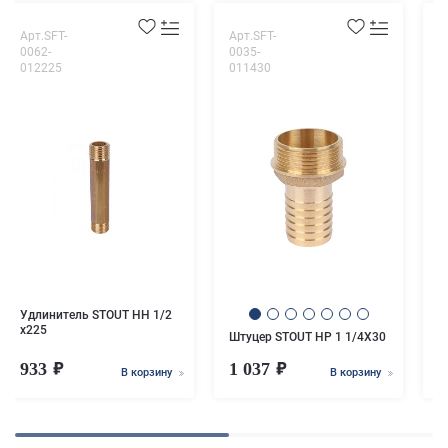
Арт.SFT-
Арт.SFT-
А
0062-
0035-
0
012225
011430
0
Ш
Удлинитель STOUT НН 1/2
x225
Штуцер STOUT НР 1 1/4X30
933
1 037
5
В корзину
В корзину