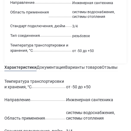
Направление
Инженерная сантехника
Область применения
системы водоснабжения,
системы отопления
Стандарт подключения, дюйм
3/4
Тип соединения
резьбовое
Температура транспортировки и
хранения, °С
от -50 до +50
Характеристики
Документация
Варианты товаров
Отзывы
Гаран
Температура транспортировки
и хранения, °С
от -50 до +50
Направление
Инженерная сантехника
системы водоснабжения,
Область применения
системы отопления