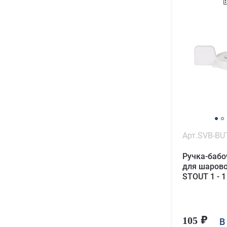
Арт.SVB-BU
Ручка-баб
для шарово
STOUT 1 - 1
105
В