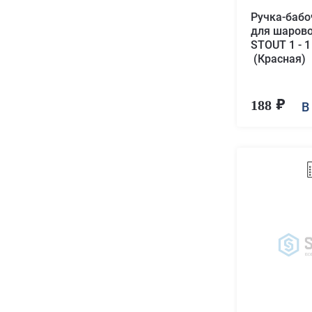
Ручка-баб
для шарово
STOUT 1 - 1
(Красная)
188
В