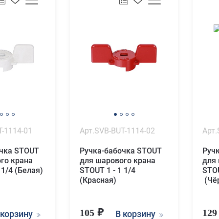
T-1114-01
Арт.SVB-BUT-1114-02
Арт.
очка STOUT
Ручка-бабочка STOUT
Руч
го крана
для шарового крана
для
 1/4 (Белая)
STOUT 1 - 1 1/4
STOU
(Красная)
(Чё
105
12
 корзину
В корзину