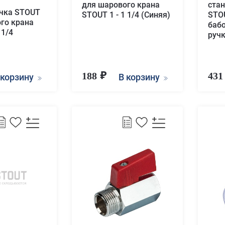
для шарового крана
ста
очка STOUT
STOUT 1 - 1 1/4 (Синяя)
STOU
го крана
бабо
 1/4
ручк
188
43
 корзину
В корзину