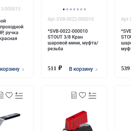
13-000015
Арт.SVB-0022-000010
Арт.
вой
опроходной
*SVB-0022-000010
*SV
Р, ручка
STOUT 3/8 Кран
STO
(красная
шаровой мини, муфта/
шар
резьба
муф
511
53
 корзину
В корзину