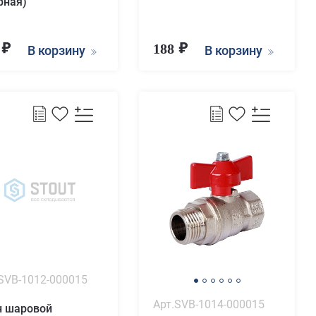
рная)
8
188
В корзину
В корзину
SVB-1012-000015
Арт.SVB-1014-000015
н шаровой