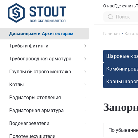
О нас
Где купить
Дизайнерам и Архитекторам
Главная
Катал
Трубы и фитинги
Шаровые кра
Трубопроводная арматура
Комбинирова
Группы быстрого монтажа
Краны шаро
Котлы
Радиаторы отопления
Запор
Радиаторная арматура
Водонагреватели
По убывани
Полотенцесушители