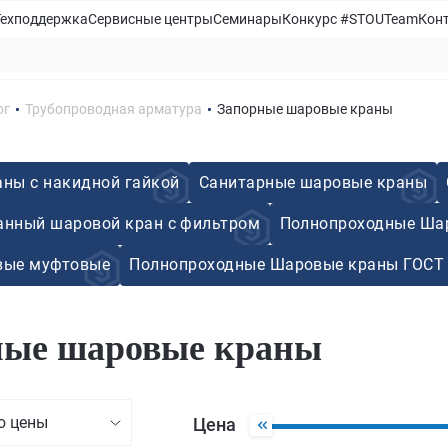
Техподдержка
Сервисные центры
Семинары
Конкурс #STOUTeam
Кон
ог
Трубопроводная арматура
Запорные шаровые краны
ны с накидной гайкой
Санитарные шаровые краны
нный шаровой кран с фильтром
Полнопроходные Ша
вые муфтовые
Полнопроходные Шаровые краны ГОСТ 
ные шаровые краны
ю цены
Цена