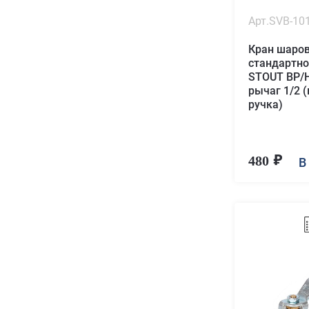
Арт.SVB-10
Кран шаро
стандартн
STOUT ВР/Н
рычаг 1/2 
ручка)
480
В