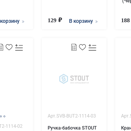
(Чё
129
18
 корзину
В корзину
Арт.SVB-BUT2-1114-03
Арт.
T2-1114-02
Ручка-бабочка STOUT
Кра