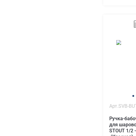
Арт.SVB-BU
Ручка-баб
для шарово
STOUT 1/2 -