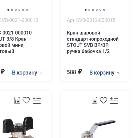
SVB-0021-000010
Арт.SVB-0012-000015
B-0021-000010
Кран шаровой
UT 3/8 Кран
стандартнопроходной
овой мини,
STOUT SVB ВР/ВР,
товый
ручка бабочка 1/2
9
588
В корзину
В корзину