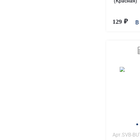
(Красная)
129
В
Арт.SVB-BU