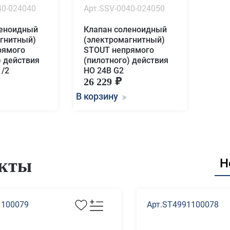
40-024040
Арт.SSV-0040-024050
леноидный
Клапан соленоидный
гнитный)
(электромагнитный)
рямого
STOUT непрямого
) действия
(пилотного) действия
1/2
НО 24В G2
26 229
В корзину
кты
Н
1100079
Арт.ST4991100078