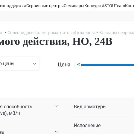
Техподдержка
Сервисные центры
Семинары
Конкурс #STOUTeam
Кон
ог
Соленоидные (электромагнитные) клапаны
Клапаны непрямо
ого действия, НО, 24В
ю цены
Цена
я способность
Вид арматуры
vs), м3/ч
Исполнение
на