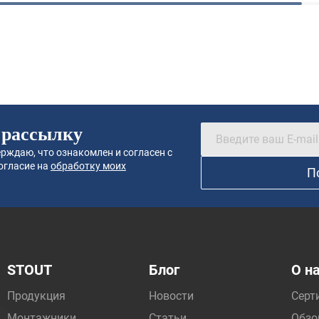
 рассылку
рждаю, что ознакомлен и согласен с
огласие на
обработку моих
П
STOUT
Блог
О н
Продукция
Новости
Серт
Монтажники
Статьи
Обзо