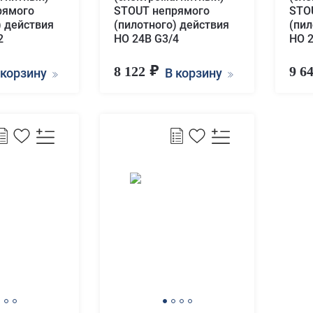
рямого
STOUT непрямого
STO
) действия
(пилотного) действия
(пил
2
НО 24В G3/4
НО 
8 122
9 6
 корзину
В корзину