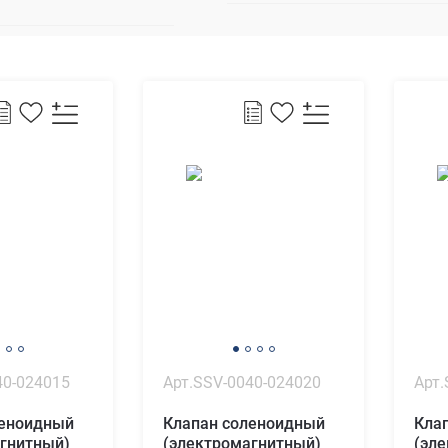
40-024015
Арт.SSV-0040-024020
Арт.
леноидный
Клапан соленоидный
Кла
гнитный)
(электромагнитный)
(эл