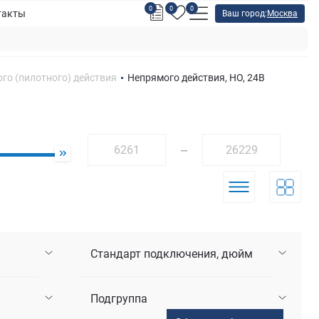
0
0
0
такты
Ваш город:
Москва
го (пилотного) действия
Непрямого действия, НО, 24В
—
Стандарт подключения, дюйм
Подгруппа