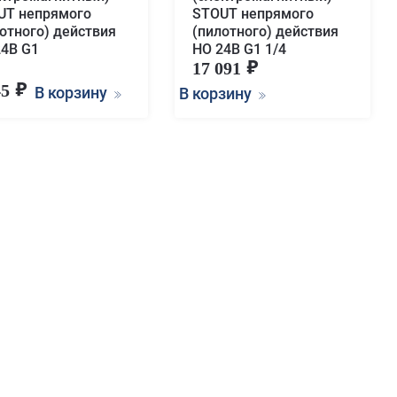
UT непрямого
STOUT непрямого
отного) действия
(пилотного) действия
24В G1
НО 24В G1 1/4
17 091
45
В корзину
В корзину