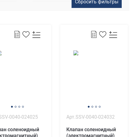
SSV-0040-024025
Арт.SSV-0040-024032
пан соленоидный
Клапан соленоидный
ектромагнитный)
(электромагнитный)