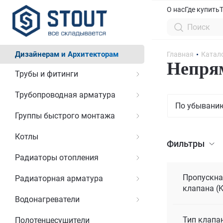
О нас
Где купить
Дизайнерам и Архитекторам
Главная
Катал
Непрям
Трубы и фитинги
Трубопроводная арматура
По убывани
Группы быстрого монтажа
Котлы
Фильтры
Радиаторы отопления
Пропускна
Радиаторная арматура
клапана (K
Водонагреватели
Тип клапа
Полотенцесушители