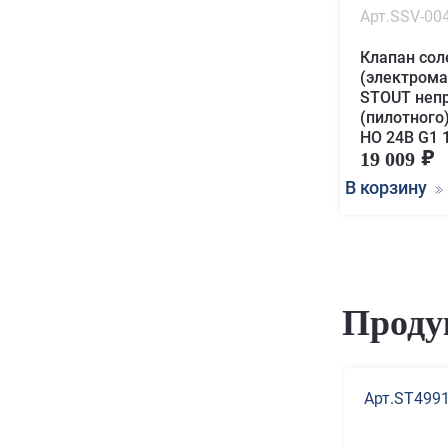
Арт.SSV-00
Клапан со
(электрома
STOUT неп
(пилотного
НО 24В G1 
19 009
В корзину
Проду
Арт.ST499