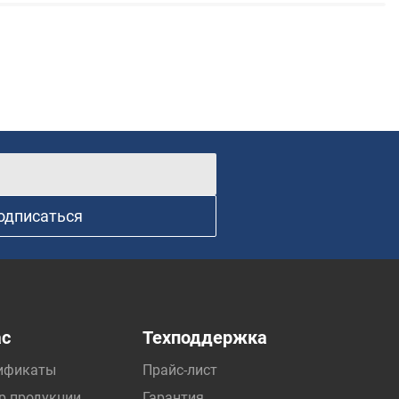
одписаться
ас
Техподдержка
ификаты
Прайс-лист
р продукции
Гарантия