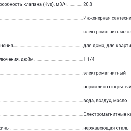
особность клапана (Kvs), м3/ч
20,8
Инженерная сантехн
электромагнитные к
енения
для дома, для кварт
ключения, дюйм
1 1/4
электромагнитный
нормально открыты
вода, воздух, масло
Электромагнитные к
жины
нержавеющая сталь