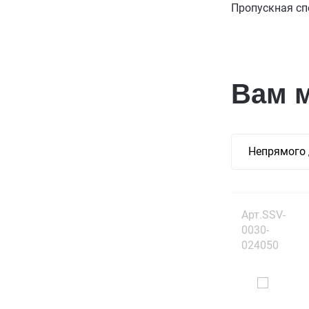
Пропускная сп
Вам 
Непрямого 
Арт.SSV-
0030-
024050