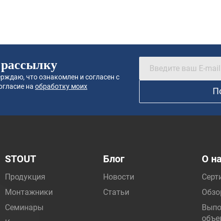
 рассылку
рждаю, что ознакомлен и согласен с
огласие на
обработку моих
П
STOUT
Блог
О н
Продукция
Новости
Серт
Монтажники
Статьи
Обзо
Семинары
Выпо
объе