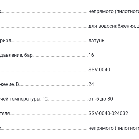
о
непрямого (пилотног
для водоснабжения, 
ериал
латунь
 давление, бар
16
SSV-0040
жение, В
24
чей температуры, °С
от -5 до 80
теля
SSV-0040-024032
о
непрямого (пилотног