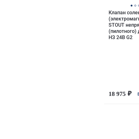
Клапан сол
(электромаг
STOUT непр
(пилотного)
НЗ 24В G2
18 975