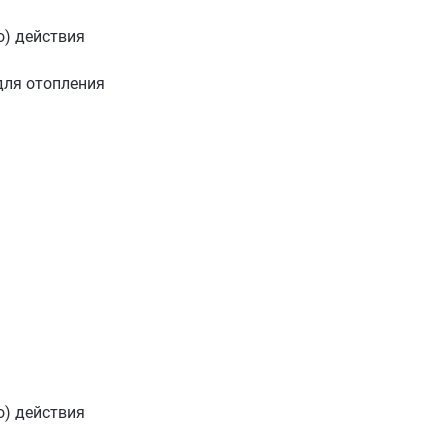
о) действия
для отопления
о) действия