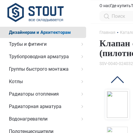
О нас
Где купить
Дизайнерам и Архитекторам
Главная
Катал
Клапан 
Трубы и фитинги
(пилотн
Трубопроводная арматура
SSV-0040-024032
Группы быстрого монтажа
Котлы
Радиаторы отопления
Радиаторная арматура
Водонагреватели
Полотенцесушители