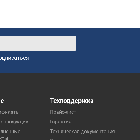
одписаться
ас
Техподдержка
ификаты
Прайс-лист
р продукции
Гарантия
лненные
Техническая документация
кты