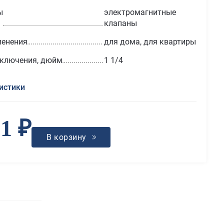
ы
электромагнитные
клапаны
менения
для дома, для квартиры
дключения, дюйм
1 1/4
истики
91 ₽
В корзину