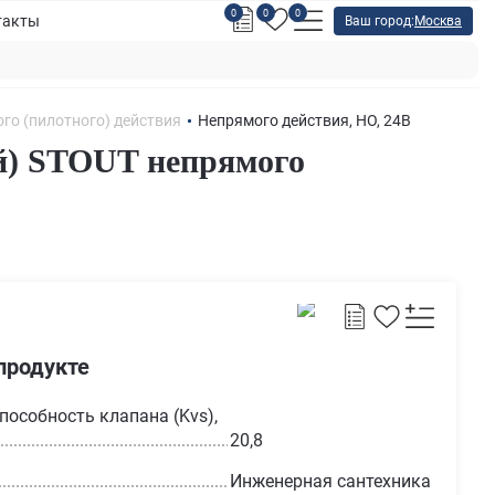
0
0
0
такты
Ваш город:
Москва
го (пилотного) действия
Непрямого действия, НО, 24В
й) STOUT непрямого
продукте
пособность клапана (Kvs),
20,8
Инженерная сантехника