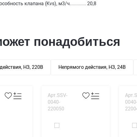
особность клапана (Kvs), м3/ч
20,8
может понадобиться
действия, НЗ, 220В
Непрямого действия, НЗ, 24В
Арт.SSV-
Арт.
0040-
0040
220050
2200