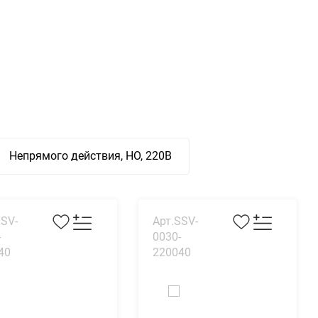
Непрямого действия, НО, 220В
SSV-
Арт.SSV-
-
0030-
40
220040