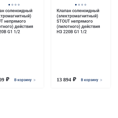
ан соленоидный
Клапан соленоидный
ктромагнитный)
(электромагнитный)
T непрямого
STOUT непрямого
отного) действия
(пилотного) действия
20В G1 1/2
НЗ 220В G1 1/2
009
13 894
В корзину
В корзину