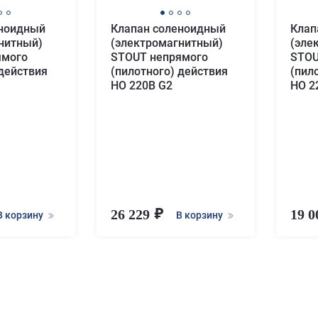
еноидный
Клапан соленоидный
Клап
нитный)
(электромагнитный)
(эле
ямого
STOUT непрямого
STOU
 действия
(пилотного) действия
(пил
НО 220В G2
НО 2
26 229
19 
В корзину
В корзину