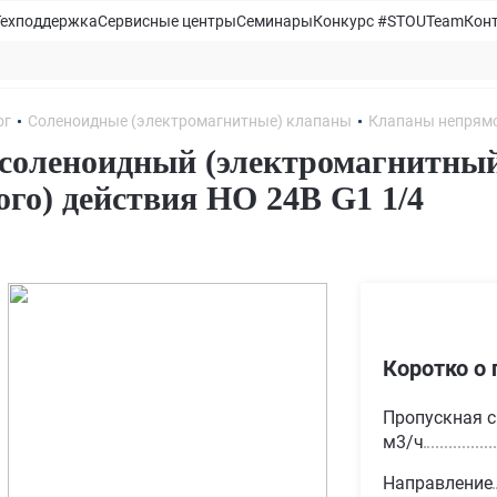
Техподдержка
Сервисные центры
Семинары
Конкурс #STOUTeam
Кон
ог
Соленоидные (электромагнитные) клапаны
Клапаны непрямо
соленоидный (электромагнитны
ого) действия НО 24В G1 1/4
Коротко о 
Пропускная с
м3/ч
Направление