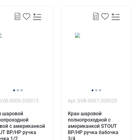
SVB-0008-200015
Арт.SVB-0007-200020
н шаровой
Кран шаровой
нопроходной
полнопроходной с
вой с американкой
американкой STOUT
UT ВР/НР ручка
ВР/НР ручка бабочка
чка 1/2
3/4