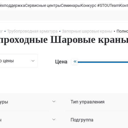
Техподдержка
Сервисные центры
Семинары
Конкурс #STOUTeam
Кон
ог
Трубопроводная арматура
Запорные шаровые краны
Полно
проходные Шаровые краны 
ю цены
Цена
туры
Тип управления
ы
Подгруппа