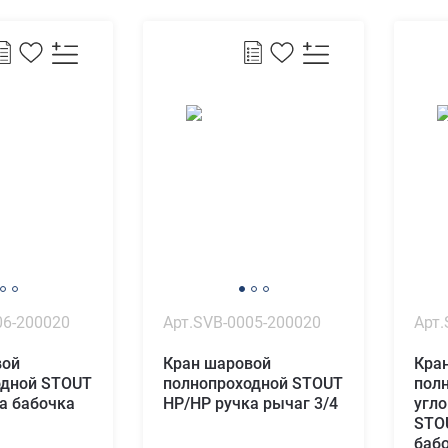
06-200020
Арт.SVB-0005-200020
Арт.
вой
Кран шаровой
Кра
одной STOUT
полнопроходной STOUT
пол
а бабочка
НР/НР ручка рычаг 3/4
угло
STO
бабо