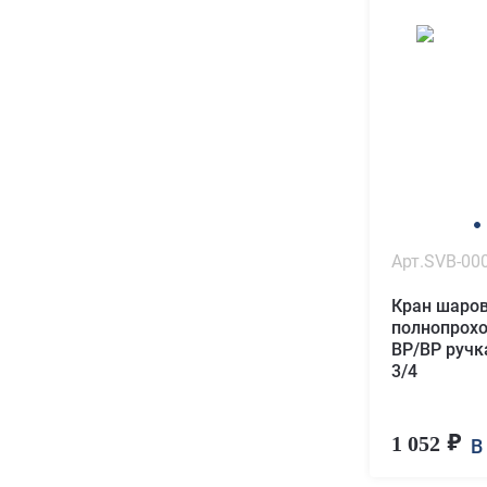
Арт.SVB-00
Кран шаро
полнопрох
ВР/ВР ручк
3/4
1 052
В