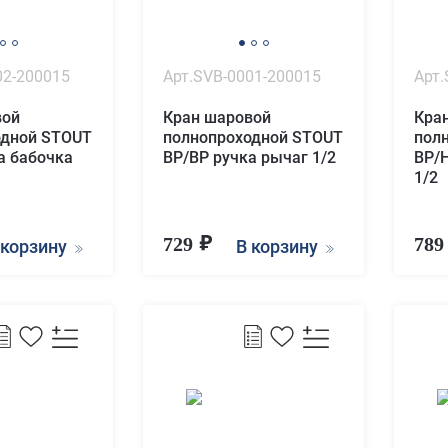
02-200015
Арт.SVB-0001-200015
Арт.
вой
Кран шаровой
Кра
одной STOUT
полнопроходной STOUT
пол
а бабочка
ВР/ВР ручка рычаг 1/2
ВР/
1/2
729
78
 корзину
В корзину