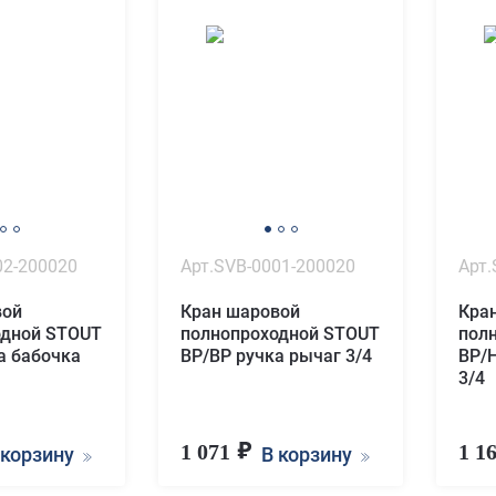
02-200020
Арт.SVB-0001-200020
Арт.
вой
Кран шаровой
Кра
одной STOUT
полнопроходной STOUT
пол
а бабочка
ВР/ВР ручка рычаг 3/4
ВР/
3/4
1 071
1 1
 корзину
В корзину