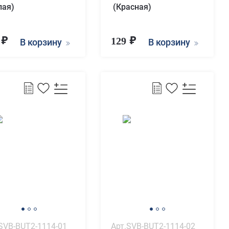
лая)
(Красная)
9
129
В корзину
В корзину
SVB-BUT2-1114-01
Арт.SVB-BUT2-1114-02