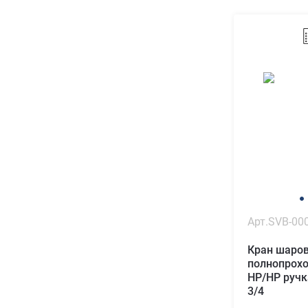
Арт.SVB-00
Кран шаро
полнопрох
НР/НР ручк
3/4