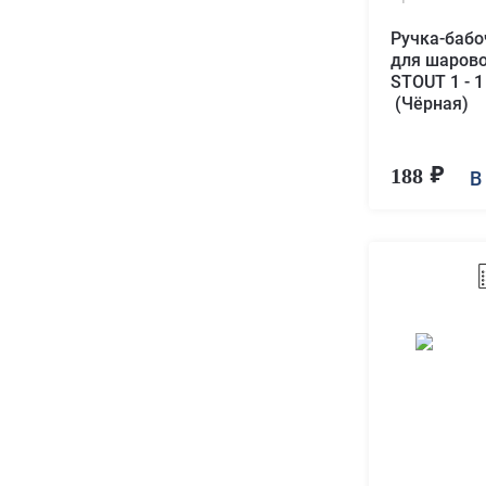
Ручка-баб
для шарово
STOUT 1 - 1
(Чёрная)
188
В