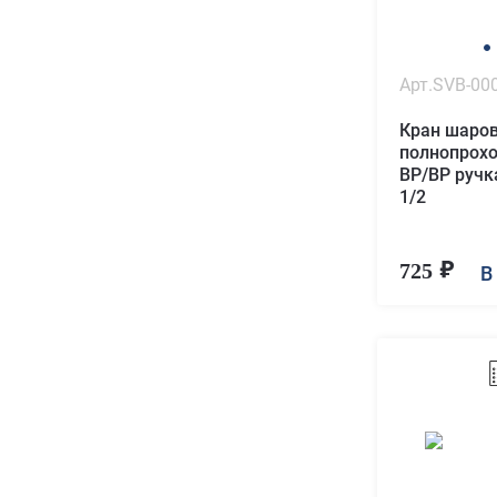
Арт.SVB-00
Кран шаро
полнопрох
ВР/ВР ручк
1/2
725
В