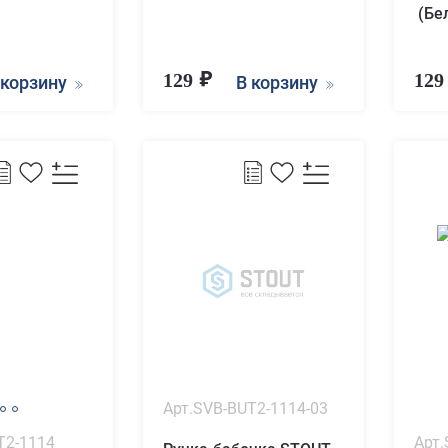
(Бе
129
12
 корзину
В корзину
Арт.SVB-BUT2-1114-03
T2-1114
Арт.