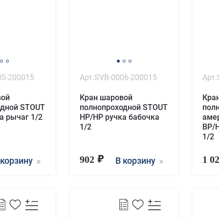
05-200015
Арт.SVB-0006-200015
Арт.
вой
Кран шаровой
Кра
одной STOUT
полнопроходной STOUT
пол
а рычаг 1/2
НР/НР ручка бабочка
аме
1/2
ВР/
1/2
902
1 0
 корзину
В корзину