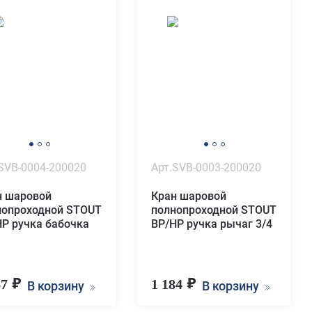
SVB-0004-200020
Арт.SVB-0003-200020
н шаровой
Кран шаровой
нопроходной STOUT
полнопроходной STOUT
НР ручка бабочка
ВР/НР ручка рычаг 3/4
67
1 184
В корзину
В корзину