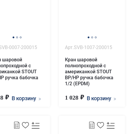
SVB-0007-200015
Арт.SVB-1007-200015
н шаровой
Кран шаровой
нопроходной с
полнопроходной с
риканкой STOUT
американкой STOUT
НР ручка бабочка
ВР/НР ручка бабочка
1/2 (EPDM)
28
1 028
В корзину
В корзину