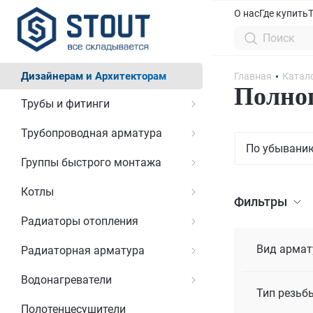
О нас
Где купить
Дизайнерам и Архитекторам
Главная
Катал
Полно
Трубы и фитинги
Трубопроводная арматура
По убывани
Группы быстрого монтажа
Котлы
Фильтры
Радиаторы отопления
Вид арма
Радиаторная арматура
Водонагреватели
Тип резьб
Полотенцесушители