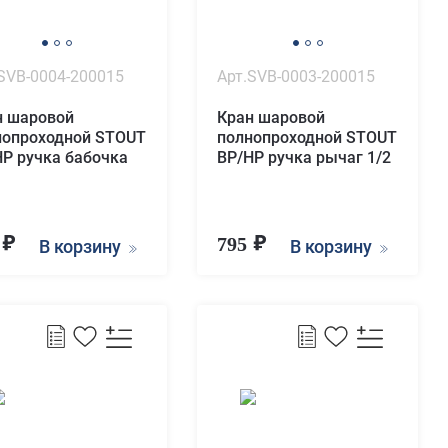
SVB-0004-200015
Арт.SVB-0003-200015
н шаровой
Кран шаровой
нопроходной STOUT
полнопроходной STOUT
НР ручка бабочка
ВР/НР ручка рычаг 1/2
9
795
В корзину
В корзину