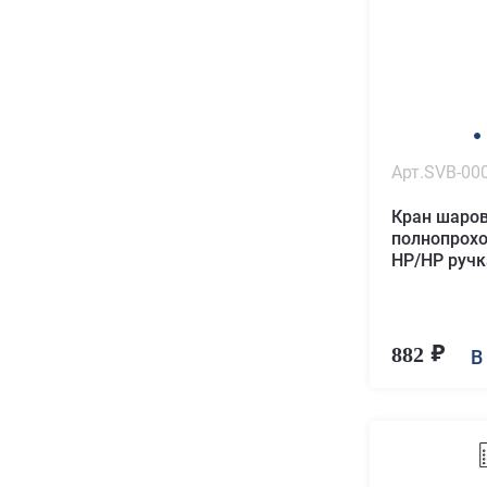
Арт.SVB-00
Кран шаро
полнопрох
НР/НР ручк
882
В