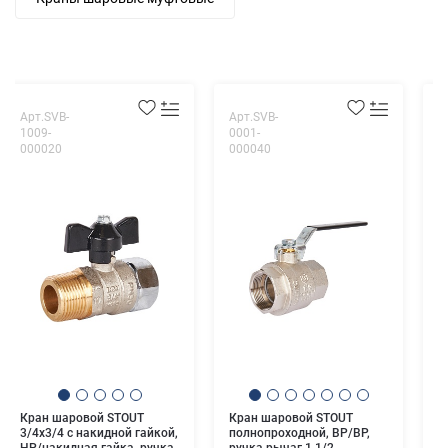
Арт.SVB-
Арт.SVB-
А
1009-
0001-
B
000020
000040
1
Р
ш
-
Кран шаровой STOUT
Кран шаровой STOUT
3/4x3/4 с накидной гайкой,
полнопроходной, ВР/ВР,