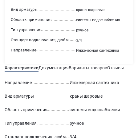
Вид арматуры
краны шаровые
Область применения
системы водоснабжения
Тип управления
ручное
Стандарт подключения, дюйм
3/4
Направление
Инженерная сантехника
Характеристики
Документация
Варианты товаров
Отзывы
Гаран
Направление
Инженерная сантехника
Вид арматуры
краны шаровые
Область применения
системы водоснабжения
Тип управления
ручное
Стандарт подключения, дюйм
3/4