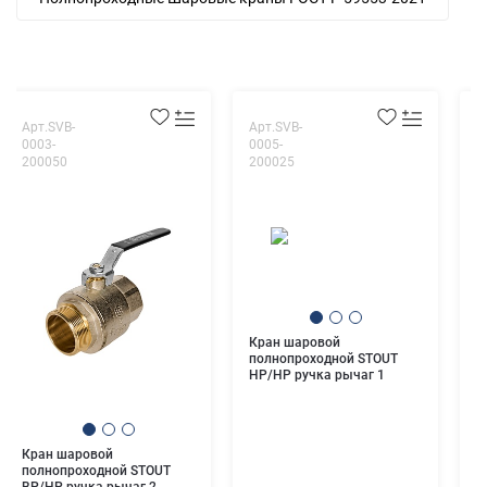
Арт.SVB-
Арт.SVB-
А
0003-
0005-
0
200050
200025
0
Кран шаровой
К
полнопроходной STOUT
с
НР/НР ручка рычаг 1
S
б
Кран шаровой
полнопроходной STOUT