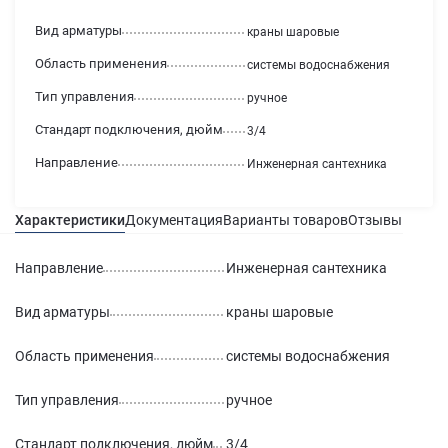
Вид арматуры
краны шаровые
Область применения
системы водоснабжения
Тип управления
ручное
Стандарт подключения, дюйм
3/4
Направление
Инженерная сантехника
Характеристики
Документация
Варианты товаров
Отзывы
Гаран
Направление
Инженерная сантехника
Вид арматуры
краны шаровые
Область применения
системы водоснабжения
Тип управления
ручное
Стандарт подключения, дюйм
3/4