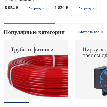
ВР/НР ручка рычаг 2
6 954
1 830
1
В корзину
В корзину
Популярные категории
Смотреть все
Трубы и фитинги
Циркуляц
насосы д