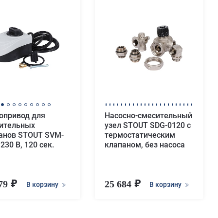
опривод для
Насосно-смесительный
ительных
узел STOUT SDG-0120 с
анов STOUT SVM-
термостатическим
230 B, 120 сек.
клапаном, без насоса
079
25 684
В корзину
В корзину