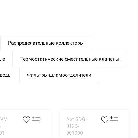
Распределительные коллекторы
ые
Термостатические смесительные клапаны
иводы
Фильтры-шламоотделители
SVM-
Арт.SDG-
-
0120-
01
001000