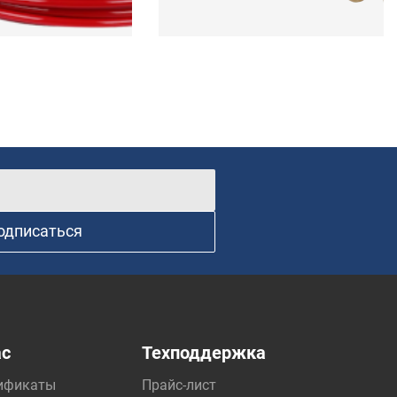
одписаться
ас
Техподдержка
ификаты
Прайс-лист