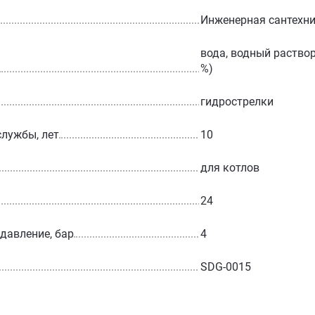
Инженерная сантехн
вода, водный раствор
%)
гидрострелки
службы, лет
10
для котлов
24
 давление, бар
4
SDG-0015