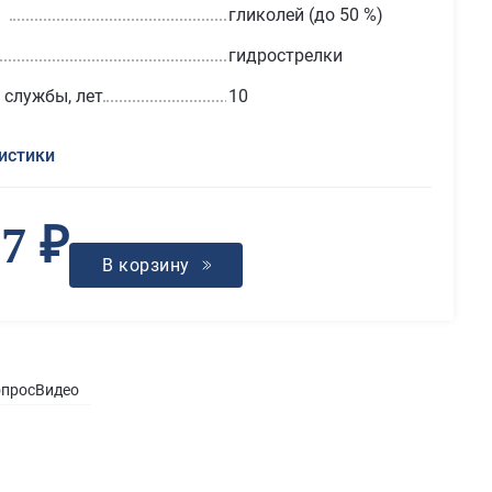
гликолей (до 50 %)
гидрострелки
 службы, лет
10
истики
67 ₽
В корзину
опрос
Видео