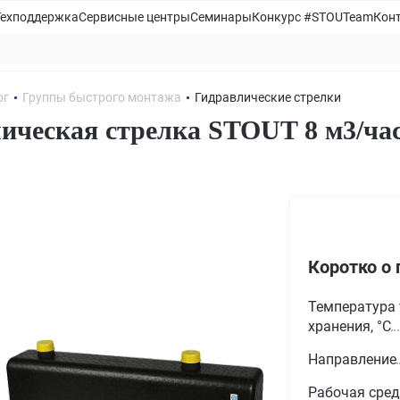
Техподдержка
Сервисные центры
Семинары
Конкурс #STOUTeam
Кон
ог
Группы быстрого монтажа
Гидравлические стрелки
ическая стрелка STOUT 8 м3/ча
1
Коротко о 
Температура 
хранения, °С
Направление
Рабочая сре