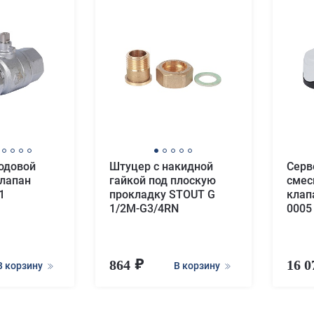
одовой
Штуцер с накидной
Серв
лапан
гайкой под плоскую
смес
1
прокладку STOUT G
клап
1/2M-G3/4RN
0005 
864
16 
В корзину
В корзину