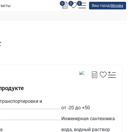
0
0
0
такты
Ваш город:
Москва
с
продукте
транспортировки и
от -20 до +50
Инженерная сантехника
да
вода, водный раствор