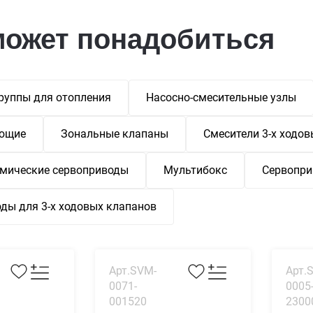
может понадобиться
руппы для отопления
Насосно-смесительные узлы
ющие
Зональные клапаны
Смесители 3-х ходов
мические сервоприводы
Мультибокс
Сервопр
ды для 3-х ходовых клапанов
Арт.SVM-
Арт.
0071-
0005
001520
2300