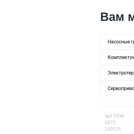
Вам 
Насосные г
Комплекту
Электротер
Сервоприво
Арт.SVM-
0072-
200125