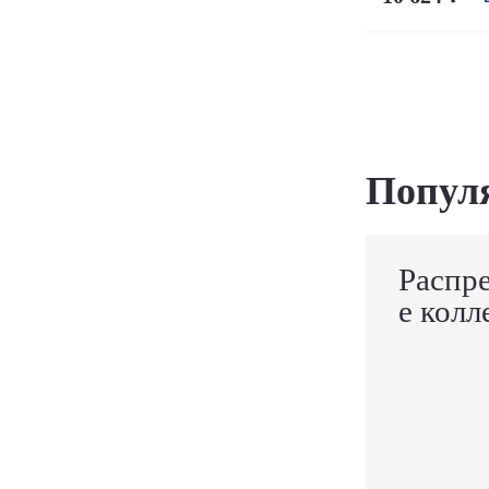
Попул
Распр
е колл