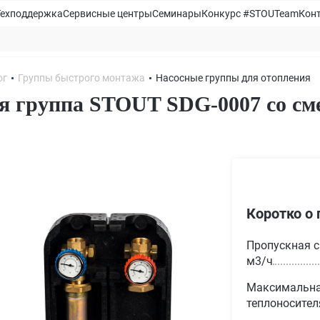
Техподдержка
Сервисные центры
Семинары
Конкурс #STOUTeam
Кон
ог
Группы быстрого монтажа
Насосные группы для отопления
я группа STOUT SDG-0007 со сме
1
Коротко о 
Пропускная с
м3/ч
Максимальна
теплоносителя