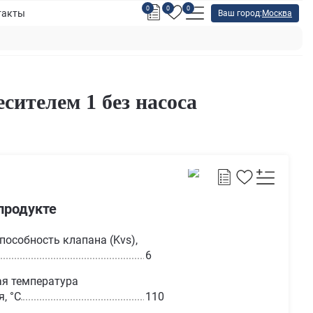
0
0
0
такты
Ваш город:
Москва
сителем 1 без насоса
продукте
пособность клапана (Kvs),
6
я температура
, °С
110