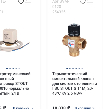
STE-
Арт.SVM-
-
0120-
01
254325
тротермический
Термостатический
актный
смесительный клапан
опривод STOUT
для систем отопления и
0010 нормально
ГВС STOUT G 1” M, 20-
ытый, 24 В
43°С KV 2,5 м3/ч
65
10 038
В корзину
В корзину