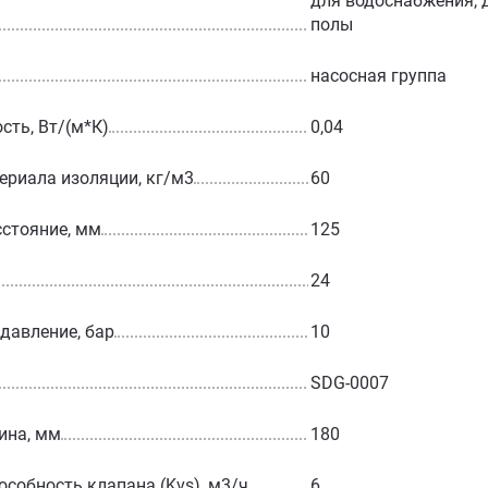
для водоснабжения, д
полы
насосная группа
сть, Вт/(м*К)
0,04
ериала изоляции, кг/м3
60
стояние, мм
125
24
 давление, бар
10
SDG-0007
ина, мм
180
особность клапана (Kvs), м3/ч
6