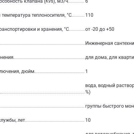
особность клапана (Kvs), м3/ч
6
температура теплоносителя, °С
110
ранспортировки и хранения, °С
от -20 до +50
Инженерная сантехн
енения
для дома, для кварт
ключения, дюйм
1
вода, водный раствор
%)
группы быстрого мо
службы, лет
10