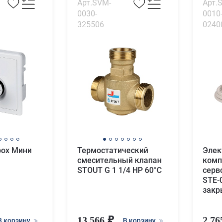
Арт.SVM-
Арт.
0030-
0010
325506
0240
box Мини
Термостатический
Элек
смесительный клапан
комп
STOUT G 1 1/4 НР 60°С
серв
STE-
закр
13 566
2 7
В корзину
В корзину