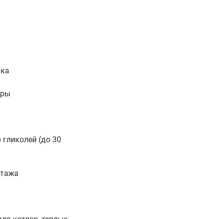
ика
иры
 гликолей (до 30
нтажа