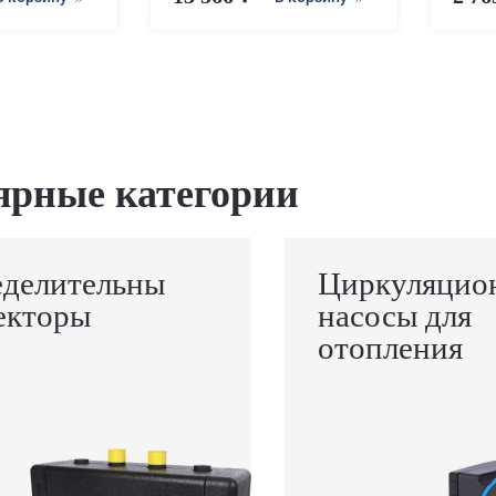
ярные категории
еделительны
Циркуляцио
екторы
насосы для
отопления