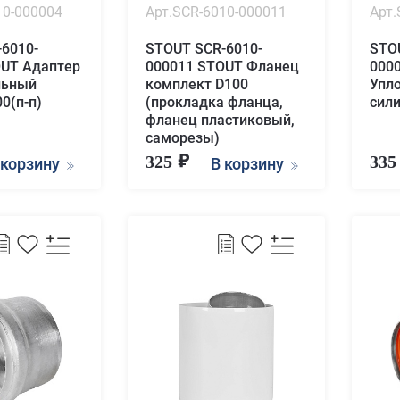
10-000004
Арт.SCR-6010-000011
Арт.
6010-
STOUT SCR-6010-
STO
OUT Адаптер
000011 STOUT Фланец
000
льный
комплект D100
Упл
0(п-п)
(прокладка фланца,
сил
фланец пластиковый,
саморезы)
325
33
 корзину
В корзину