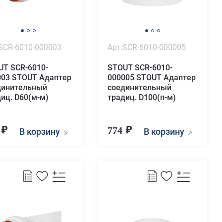
SCR-6010-000003
Арт.SCR-6010-000005
UT SCR-6010-
STOUT SCR-6010-
003 STOUT Адаптер
000005 STOUT Адаптер
динительный
соединительный
иц. D60(м-м)
традиц. D100(п-м)
1
774
В корзину
В корзину