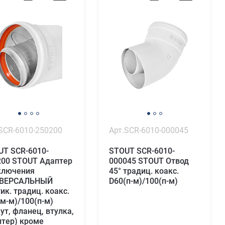
SCR-6010-250200
Арт.SCR-6010-000045
UT SCR-6010-
STOUT SCR-6010-
200 STOUT Адаптер
000045 STOUT Отвод
ключения
45° традиц. коакс.
ВЕРСАЛЬНЫЙ
D60(п-м)/100(п-м)
ик. традиц. коакс.
м-м)/100(п-м)
ут, фланец, втулка,
птер) кроме