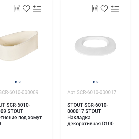
SCR-6010-000009
Арт.SCR-6010-000017
UT SCR-6010-
STOUT SCR-6010-
009 STOUT
000017 STOUT
тнение под хомут
Накладка
0
декоративная D100