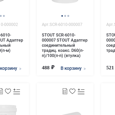
10-000002
Арт.SCR-6010-000007
Арт.
6010-
STOUT SCR-6010-
STO
OUT Адаптер
000007 STOUT Адаптер
000
льный
соединительный
сое
0(п-м)
традиц. коакс. D60(п-
трад
п)/100(п-п) (втулка)
488
52
 корзину
В корзину