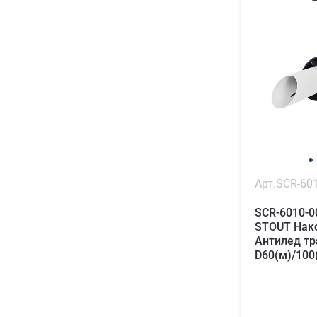
Арт.SCR-60
SCR-6010-0
STOUT Нак
Антилед тр
D60(м)/100