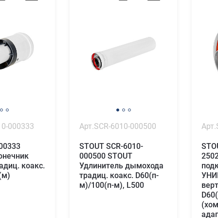
10-000333
Арт.SCR-6010-000500
Арт.
00333
STOUT SCR-6010-
STO
онечник
000500 STOUT
250
адиц. коакс.
Удлинитель дымохода
под
(м)
традиц. коакс. D60(п-
УНИ
м)/100(п-м), L500
верт
D60(
(хом
ада