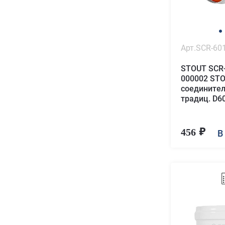
Арт.SCR-60
STOUT SCR-
000002 ST
соедините
традиц. D6
456
В