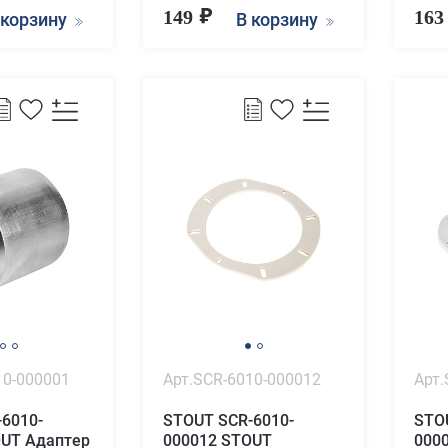
149
16
 корзину
В корзину
10-000001
Арт.SCR-6010-000012
Арт.
6010-
STOUT SCR-6010-
STO
OUT Адаптер
000012 STOUT
000