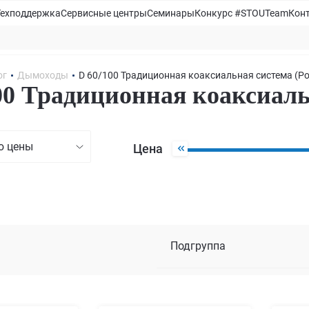
Техподдержка
Сервисные центры
Семинары
Конкурс #STOUTeam
Кон
ог
Дымоходы
D 60/100 Традиционная коаксиальная система (Ро
00 Традиционная коаксиаль
ю цены
Цена
Подгруппа