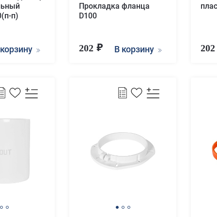
льный
Прокладка фланца
пла
(п-п)
D100
202
20
 корзину
В корзину