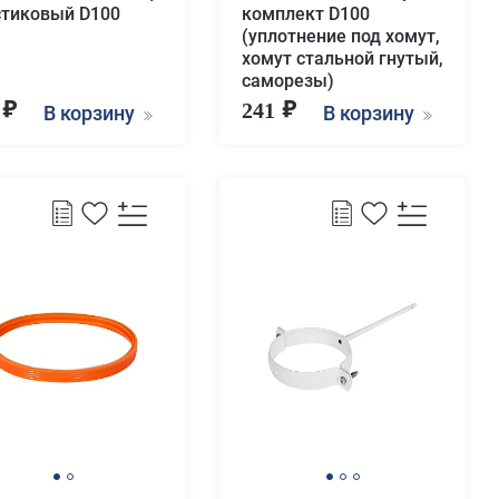
стиковый D100
комплект D100
(уплотнение под хомут,
хомут стальной гнутый,
саморезы)
2
241
В корзину
В корзину