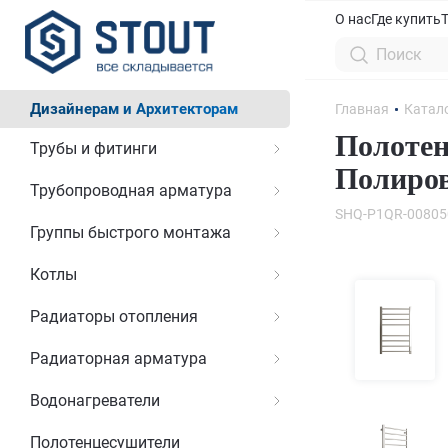
О нас
Где купить
Дизайнерам и Архитекторам
Главная
Катал
Полотен
Трубы и фитинги
Полиро
Трубопроводная арматура
SHQ-P1QR-00805
Группы быстрого монтажа
Котлы
Радиаторы отопления
Радиаторная арматура
Водонагреватели
Полотенцесушители