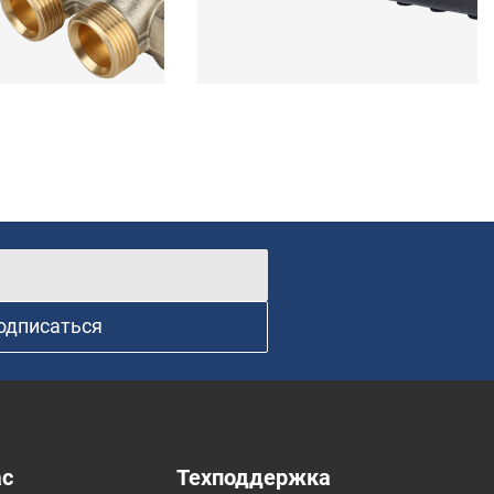
одписаться
ас
Техподдержка