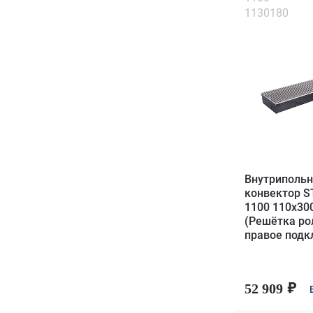
1130180
Внутриполь
конвектор S
1100 110х30
(Решётка ро
правое под
52 909