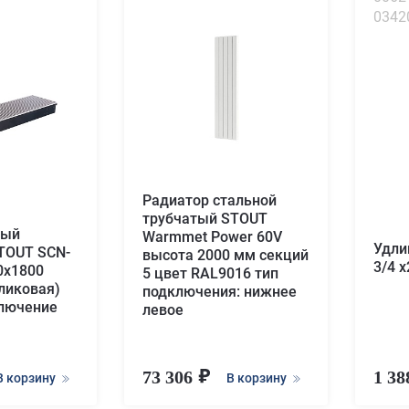
0342
Радиатор стальной
трубчатый STOUT
ный
Warmmet Power 60V
Удли
TOUT SCN-
высота 2000 мм секций
3/4 
0х1800
5 цвет RAL9016 тип
ликовая)
подключения: нижнее
ключение
левое
73 306
1 3
В корзину
В корзину