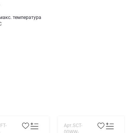
2
макс. температура
C
FT-
Арт.SCT-
-
00WW-