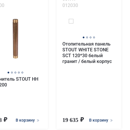
00
012030
Отопительная панель
STOUT WHITE STONE
SCT 120*30 белый
гранит / белый корпус
нитель STOUT НН
x200
88
19 635
В корзину
В корзину