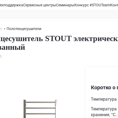
Техподдержка
Сервисные центры
Семинары
Конкурс #STOUTeam
Кон
ог
Полотенцесушители
цесушитель STOUT электрическ
ванный
0
Коротко о 
Температура
Температура 
хранения, °С