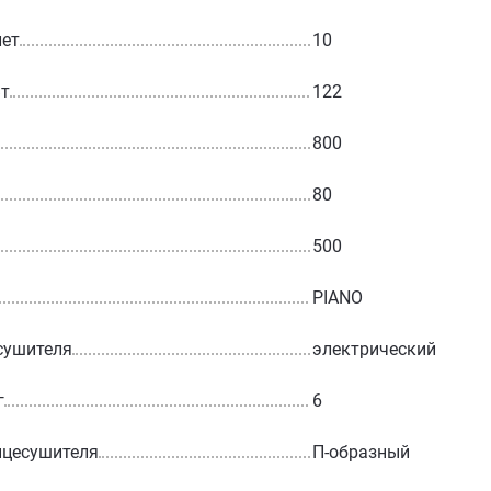
лет
10
Вт
122
800
80
500
PIANO
сушителя
электрический
г
6
нцесушителя
П-образный