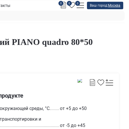
0
0
0
такты
Ваш город:
Москва
ий PIANO quadro 80*50
продукте
 окружающей среды, °С
от +5 до +50
транспортировки и
от -5 до +45