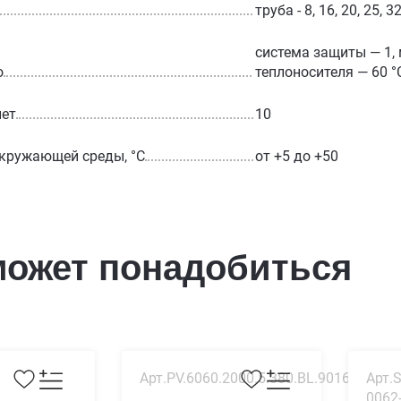
труба - 8, 16, 20, 25, 3
система защиты — 1, 
о
теплоносителя — 60 °
лет
10
кружающей среды, °С
от +5 до +50
может понадобиться
Арт.PV.6060.2000.5.380.BL.9016
Арт.S
0062