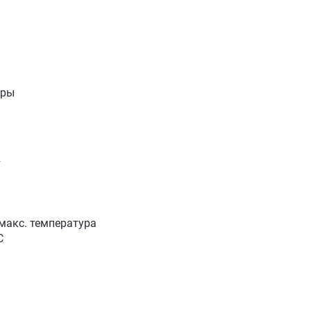
иры
2
макс. температура
C