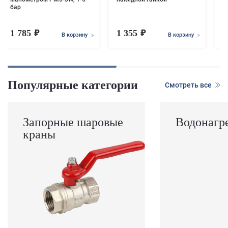
бар
1 785
1 355
1
В корзину
В корзину
Популярные категории
Смотреть все
Запорные шаровые
Водонагр
краны