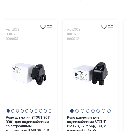
Арт.SCS-
Арт.SCS-
А
0001-
0001-
3
000053
000012
1
Т
3
O
Реле давления STOUT SCS-
Реле давления для
0001 для водоснабжения
водоснабжения STOUT
со встроенным
PM12G, 3-12 бар, 1/4, с
манометром PM5-3W, 1-5
накидной гайкой