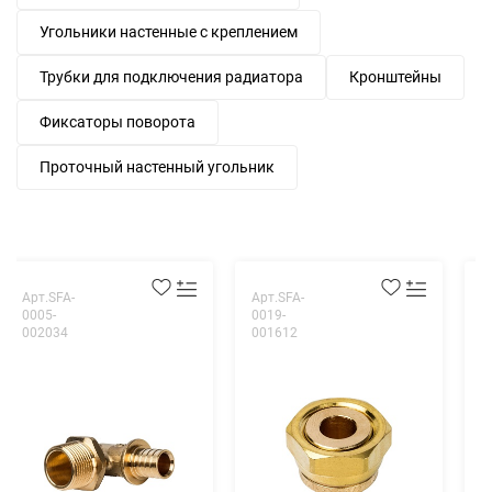
Угольники настенные с креплением
Трубки для подключения радиатора
Кронштейны
Фиксаторы поворота
Проточный настенный угольник
Арт.SFA-
Арт.SFA-
А
0005-
0019-
0
002034
001612
2