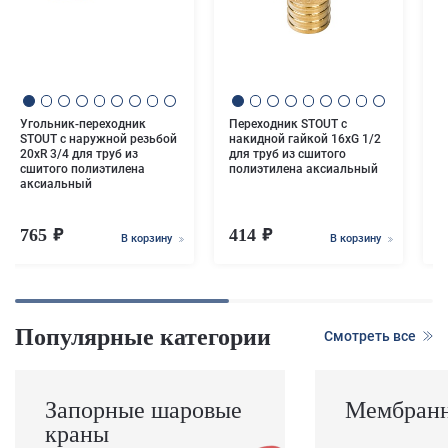
Т
р
2
с
а
Угольник-переходник
Переходник STOUT с
STOUT с наружной резьбой
накидной гайкой 16xG 1/2
20xR 3/4 для труб из
для труб из сшитого
сшитого полиэтилена
полиэтилена аксиальный
аксиальный
765
414
5
В корзину
В корзину
Популярные категории
Смотреть все
Запорные шаровые
Мембранн
краны