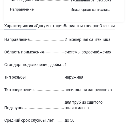
аксиальная запрессовка
Направление
Инженерная сантехника
Характеристики
Документация
Варианты товаров
Отзывы
Гаран
Направление
Инженерная сантехника
Область применения
системы водоснабжения
Стандарт подключения, дюйм
1
Тип резьбы
наружная
Тип соединения
аксиальная запрессовка
для труб из сшитого
Подгруппа
полиэтилена
Средний срок службы, лет
до 50