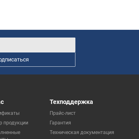
одписаться
ас
Техподдержка
ификаты
Прайс-лист
р продукции
Гарантия
лненные
Техническая документация