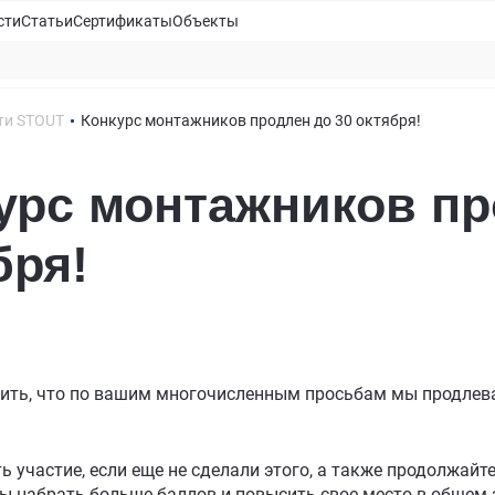
сти
Статьи
Сертификаты
Объекты
ти STOUT
Конкурс монтажников продлен до 30 октября!
урс монтажников пр
бря!
ить, что по вашим многочисленным просьбам мы продлев
ть участие, если еще не сделали этого, а также продолжа
бы набрать больше баллов и повысить свое место в общем 