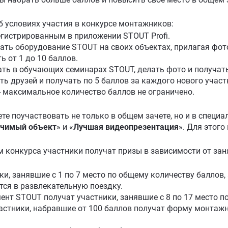
 условиях участия в конкурсе монтажников:
гистрированным в приложении STOUT Profi.⠀
ь оборудование STOUT на своих объектах, прилагая фото
ь от 1 до 10 баллов.
ь в обучающих семинарах STOUT, делать фото и получать з
 друзей и получать по 5 баллов за каждого нового участ
- максимальное количество баллов не ограничено.⠀
те поучаствовать не только в общем зачете, но и в специа
ачимый объект
» и «
Лучшая видеопрезентация
». Для этого
м конкурса участники получат призы в зависимости от зан
ки, занявшие с 1 по 7 место по общему количеству баллов
тся в развлекательную поездку.
ент STOUT получат участники, занявшие с 8 по 17 место по
частники, набравшие от 100 баллов получат форму монтаж