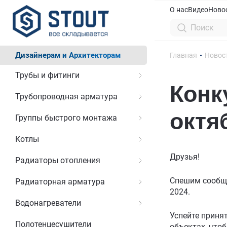
О нас
Видео
Ново
Дизайнерам и Архитекторам
Главная
Новос
Трубы и фитинги
Конк
Трубопроводная арматура
октя
Группы быстрого монтажа
Котлы
Друзья!
Радиаторы отопления
Спешим сообщ
Радиаторная арматура
2024.
Водонагреватели
Успейте приня
Полотенцесушители
объектах, что