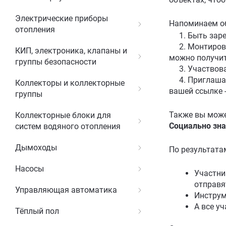
Электрические приборы
Напоминаем об
отопления
1. Быть заре
2. Монтироват
КИП, электроника, клапаны и
можно получит
группы безопасности
3. Участвоват
4. Приглашать
Коллекторы и коллекторные
вашей ссылке 
группы
Также вы може
Коллекторные блоки для
Социально зн
систем водяного отопления
Дымоходы
По результата
Насосы
Участни
отправя
Управляющая автоматика
Инструм
А все у
Тёплый пол