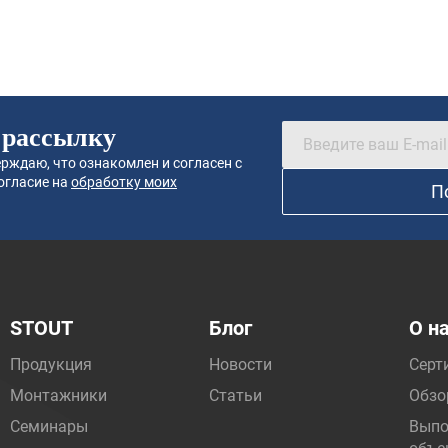
 рассылку
рждаю, что ознакомлен и согласен с
огласие на
обработку моих
П
STOUT
Блог
О н
Продукция
Новости
Серт
Монтажники
Статьи
Обзо
Семинары
Выпо