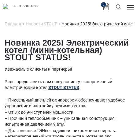
0
Пн-Пт 09:00-18:00
Главная
Новости STOUT
Новинка 2025! Электрический котел 
Новинка 2025! Электрический
котел (мини-котельная)
STOUT STATUS!
Уважаемые клиенты и партнеры!
Рады представить вам нашу новинку – современный
электрический котел
STOUT STATUS
.
– Пиксельный дисплей с энкодером обеспечивают удобное
управление и настройку режимов котла.
– От 3 х до 9-и ступеней мощности.
– Прочный теплообменник – уникальная конструкция,
испытанная давлением 9 атм.
– Долговечные ТЭНы - надежная нихромовая спираль.
Четырехуровневый контроль качества. Ротация для