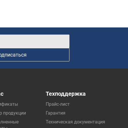
одписаться
ас
Техподдержка
ификаты
Прайс-лист
р продукции
Гарантия
лненные
Техническая документация