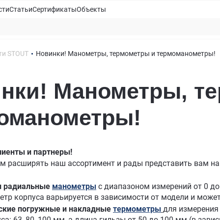
сти
Статьи
Сертификаты
Объекты
ти STOUT
Новинки! Манометры, термометры и термоманометры!
нки! Манометры, т
оманометры!
иенты и партнеры!
м расширять наш ассортимент и рады представить вам н
и радиальные
манометры
с диапазоном измерений от 0 до 
метр корпуса варьируется в зависимости от модели и может 
ские погружные и накладные
термометры
для измерения 
а: 63, 80, 100 мм, а длина гильзы от 50 до 100 мм (в завис