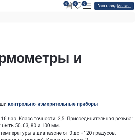
0
0
0
Ваш город:
Москва
ермометры и
аши
контрольно-измерительные приборы
16 бар. Класс точности: 2,5. Присоединительная резьба:
быть 50, 63, 80 и 100 мм.
температуры в диапазоне от 0 до +120 градусов.
имости от модели). Класс точности: 2.