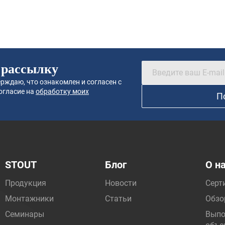
 рассылку
рждаю, что ознакомлен и согласен с
огласие на
обработку моих
П
STOUT
Блог
О н
Продукция
Новости
Серт
Монтажники
Статьи
Обзо
Семинары
Выпо