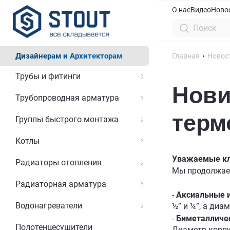
О нас
Видео
Ново
Дизайнерам и Архитекторам
Главная
Новос
Трубы и фитинги
Нови
Трубопроводная арматура
терм
Группы быстрого монтажа
Котлы
Уважаемые кл
Радиаторы отопления
Мы продолжае
Радиаторная арматура
-
Аксиальные 
Водонагреватели
½” и ¼”, а диа
-
Биметалличе
Полотенцесушители
Диаметр корпус