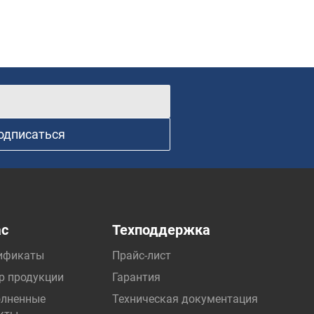
одписаться
ас
Техподдержка
ификаты
Прайс-лист
р продукции
Гарантия
лненные
Техническая документация