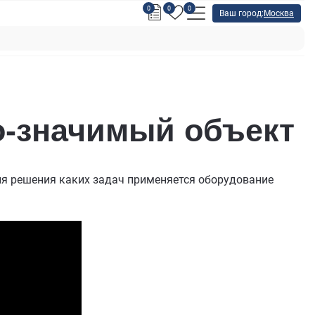
0
0
0
Ваш город:
Москва
о-значимый объект
ля решения каких задач применяется оборудование