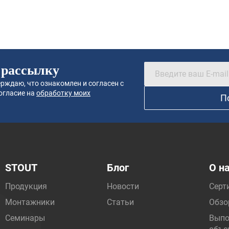
 рассылку
рждаю, что ознакомлен и согласен с
огласие на
обработку моих
П
STOUT
Блог
О н
Продукция
Новости
Серт
Монтажники
Статьи
Обзо
Семинары
Выпо