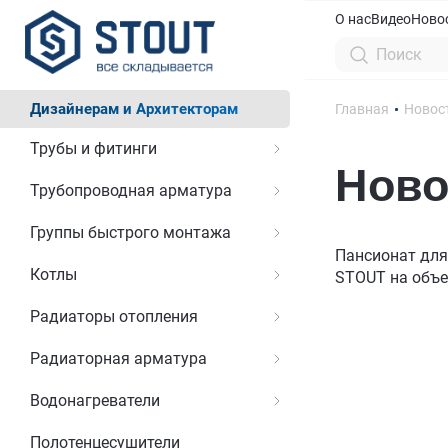
О нас
Видео
Ново
Дизайнерам и Архитекторам
Главная
Новос
Трубы и фитинги
Ново
Трубопроводная арматура
Группы быстрого монтажа
Пансионат для
Котлы
STOUT на объе
Радиаторы отопления
Радиаторная арматура
Водонагреватели
Полотенцесушители