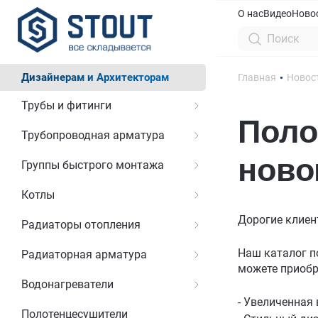
О нас
Видео
Ново
Дизайнерам и Архитекторам
Главная
Новос
Трубы и фитинги
Поло
Трубопроводная арматура
ново
Группы быстрого монтажа
Котлы
Дорогие клиен
Радиаторы отопления
Наш каталог 
Радиаторная арматура
можете приобр
Водонагреватели
- Увеличенная
Полотенцесушители