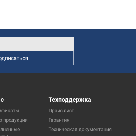
одписаться
ас
Техподдержка
ификаты
Прайс-лист
р продукции
Гарантия
лненные
Техническая документация