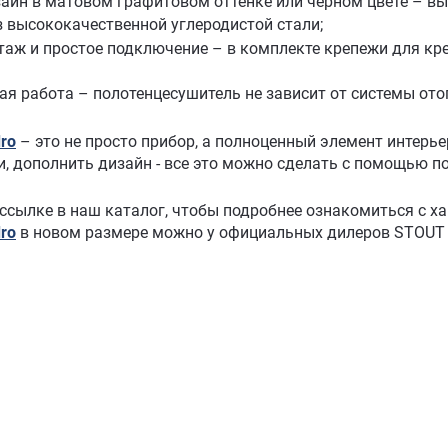
зайн в матовом графитовом оттенке или черном цвете – в
из высококачественной углеродистой стали;
таж и простое подключение – в комплекте крепежи для кре
ая работа – полотенцесушитель не зависит от системы отоп
ro
– это не просто прибор, а полноценный элемент интерье
, дополнить дизайн - все это можно сделать с помощью п
 ссылке в наш каталог, чтобы подробнее ознакомиться с х
ro
в новом размере можно у официальных дилеров STOUT