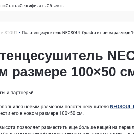
сти
Статьи
Сертификаты
Объекты
ти STOUT
Полотенцесушитель NEOSOUL Quadro в новом размере 1
тенцесушитель NEO
м размере 100×50 с
ты и партнеры!
пополнился новым размером полотенцесушителя
NEOSOUL 
ести его в новом размере 100×50 см.
 высота позволяет разместить еще больше вещей на перек