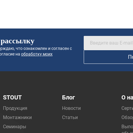
 рассылку
рждаю, что ознакомлен и согласен с
огласие на
обработку моих
П
STOUT
Блог
О н
Продукция
Новости
Серт
Монтажники
Статьи
Обзо
Семинары
Выпо