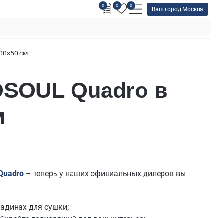
0
0
0
Ваш город:
Москва
00×50 см
SOUL Quadro в
м
Quadro
– теперь у наших официальных дилеров вы
ладинах для сушки;