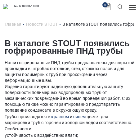
0
Пн-Пт 09:00-18:00
Главная
Новости STOUT
В каталоге STOUT появились гофри
В каталоге STOUT появились
гофрированные ПНД трубы
Наши гофрированные ПНД трубы предназначены для скрытой
прокладки в штробах потолков, стен, стяжках полов и для
защиты полимерных труб при прохождении через
деформационные швы.
Изделия гарантируют надежную дополнительную защиту
поверхности полимерных водопроводных труб от
механических повреждений во время проведения работ. С их
помощью также можно гарантированно предотвратить
попадание конденсата в окружающую среду.
Трубы производятся в
красном
и
синем
цвете - для
маркировки труб с горячей и холодной водой соответственно.
Особенности:
устойчивость к воздействию влаги;