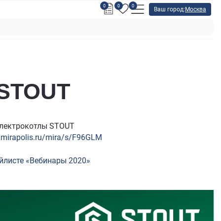
0
0
0
Ваш город:
Москва
 STOUT
 Электрокотлы STOUT
r.mirapolis.ru/mira/s/F96GLM
ейлисте «Вебинары 2020»