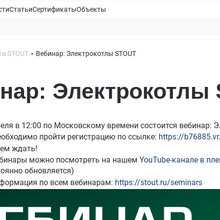
сти
Статьи
Сертификаты
Объекты
ти STOUT
Вебинар: Электрокотлы STOUT
нар: Электрокотлы
реля в 12:00 по Московскому времени состоится вебинар:
еобходимо пройти регистрацию по ссылке:
https://b76885.v
дем ждать!
бинары можно посмотреть на нашем
YouTube-канале в пл
тоянно обновляется)
формация по всем вебинарам:
https://stout.ru/seminars