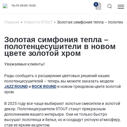
0
Пн-Пт 09:00-18:00
Главная
Новости STOUT
Золотая симфония тепла – полотенце
Золотая симфония тепла –
полотенцесушители в новом
цвете золотой хром
Уважаемые клиенты!
Рады сообщить о расширении цветовых решений наших
полотенцесушителей – теперь вы можете заказать модели
JAZZ ROUND
и
ROCK ROUND
в новом трендовом цвете золотой
хром.
В 2025 году все чаще выбирают золотые смесители и золотой
декор. Полотенцесушители STOUT станут прекрасным
дополнением вашего интерьера. Они не только быстро
высушат полотенца и белье, но и создадут уютную атмосферу,
став ее ярким акцентом.