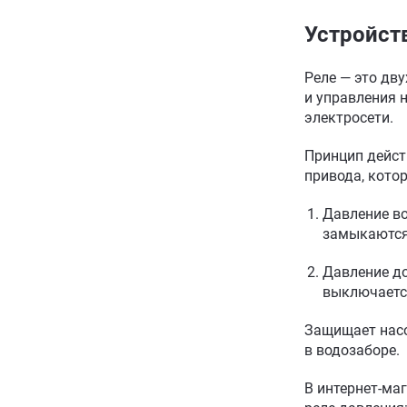
Устройст
Реле — это дв
и управления 
электросети.
Принцип дейст
привода, кото
Давление в
замыкаются,
Давление до
выключаетс
Защищает насо
в водозаборе.
В интернет-ма