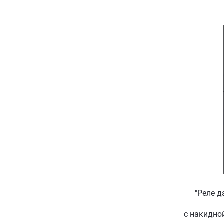
"Реле д
с накидно