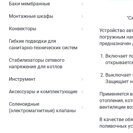
Баки мембранные
Монтажные шкафы
"С
Конвекторы
Устройство ав
погружным нас
Гибкие подводки для
предназначен 
санитарно-технических систем
Включает по
Стабилизаторы сетевого
открываетс
напряжения для котлов
Выключает н
Инструмент
Защищает на
Аксессуары и комплектующие
Применяется в
отопления, ко
Соленоидные
вентиляции во
(электромагнитные) клапаны
В качестве об
поливочных ус