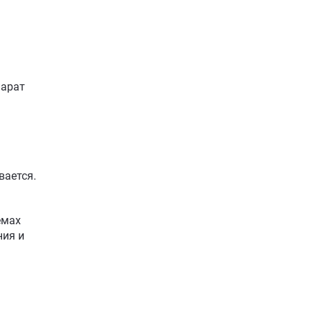
парат
вается.
емах
ния и