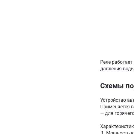
Реле работает
давления воды
Схемы п
Устройство ав
Применяется в
— для горячег
Характеристик
Мощность ко