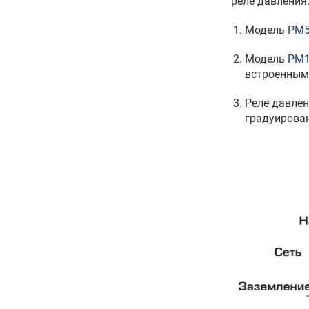
реле давления
Модель
PM
Модель
PM
встроенным
Реле давле
градуирован