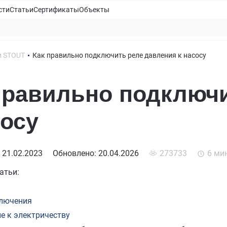
сти
Статьи
Сертификаты
Объекты
и STOUT
Как правильно подключить реле давления к насосу
правильно подключи
сосу
 21.02.2023
Обновлено: 20.04.2026
273733
6 ми
атьи:
лючения
е к электричеству