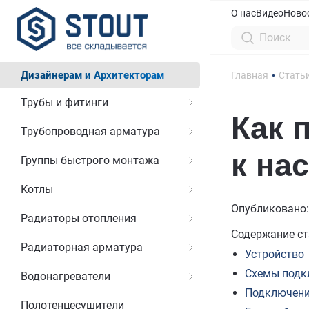
О нас
Видео
Ново
Дизайнерам и Архитекторам
Главная
Стать
Трубы и фитинги
Как 
Трубопроводная арматура
к на
Группы быстрого монтажа
Котлы
Опубликовано:
Радиаторы отопления
Содержание ст
Радиаторная арматура
Устройство
Схемы подк
Водонагреватели
Подключени
Полотенцесушители