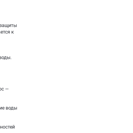
 защиты
ется к
воды.
ос —
вие воды
ностей