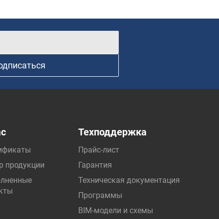
одписаться
ас
Техподдержка
ификаты
Прайс-лист
р продукции
Гарантия
лненные
Техническая документация
кты
Программы
BIM-модели и схемы