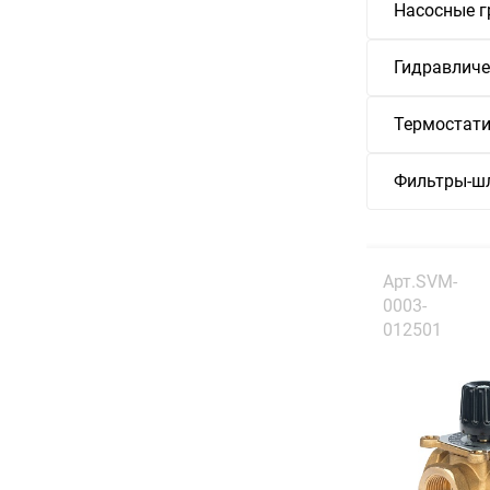
Насосные г
Гидравличе
Термостати
Фильтры-ш
Арт.SVM-
0003-
012501