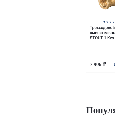
Трехходовой
смесительн
STOUT 1 Kvs
7 906
Попул