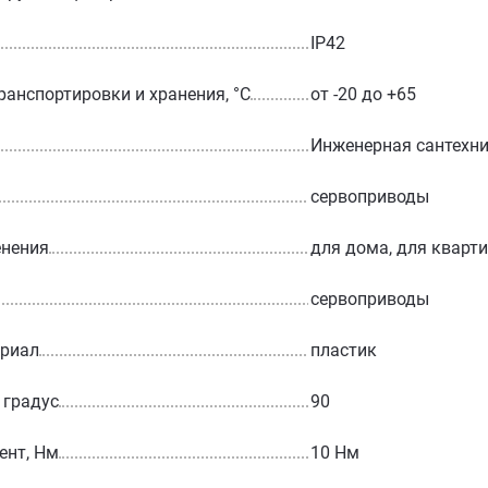
IP42
ранспортировки и хранения, °С
от -20 до +65
Инженерная сантехн
сервоприводы
енения
для дома, для кварт
сервоприводы
ериал
пластик
 градус
90
ент, Нм
10 Нм