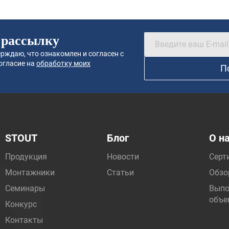
 рассылку
рждаю, что ознакомлен и согласен с
огласие на
обработку моих
П
STOUT
Блог
О н
Продукция
Новости
Серт
Монтажники
Статьи
Обзо
Семинары
Выпо
объе
Конкурс
Контакты