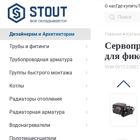
О нас
Где купить
Дизайнерам и Архитекторам
Главная
Катал
Сервопр
Трубы и фитинги
для фик
Трубопроводная арматура
SVM-0015-23001
Группы быстрого монтажа
Котлы
Радиаторы отопления
Радиаторная арматура
Водонагреватели
Полотенцесушители