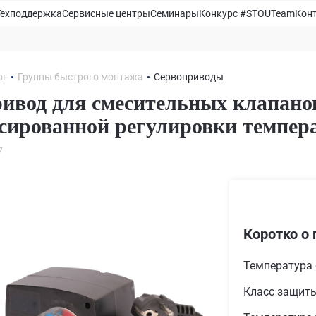
Техподдержка
Сервисные центры
Семинары
Конкурс #STOUTeam
Кон
ог
Группы быстрого монтажа
Сервоприводы
ивод для смесительных клапан
сированной регулировки темпер
7
Коротко о 
Температура
Класс защит