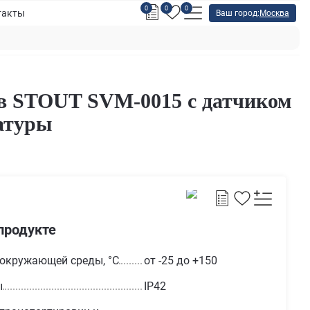
0
0
0
такты
Ваш город:
Москва
ов STOUT SVM-0015 с датчиком
атуры
продукте
 окружающей среды, °С
от -25 до +150
ы
IP42