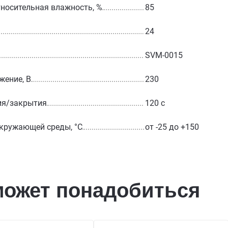
носительная влажность, %
85
24
SVM-0015
жение, В
230
ия/закрытия
120 с
кружающей среды, °С
от -25 до +150
может понадобиться