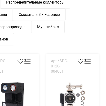
Распределительные коллекторы
паны
Смесители 3-х ходовые
 сервоприводы
Мультибокс
панов
SDG-
Арт.*SDG-
-
0120-
01
004001