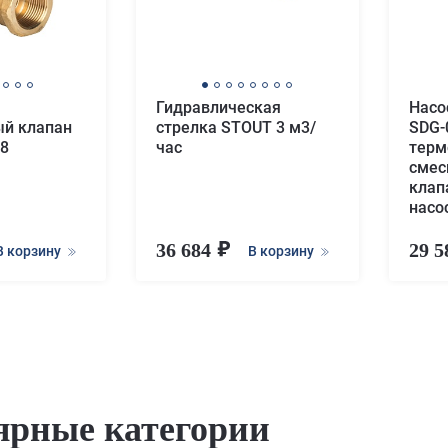
Гидравлическая
Насо
ый клапан
стрелка STOUT 3 м3/
SDG-
 8
час
терм
смес
клап
насо
36 684
29 
В корзину
В корзину
ярные категории