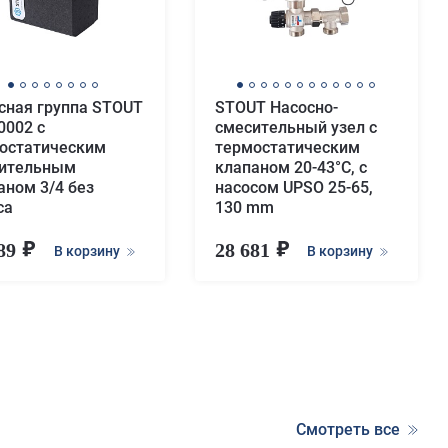
сная группа STOUT
STOUT Насосно-
0002 с
смесительный узел с
остатическим
термостатическим
ительным
клапаном 20-43°C, с
аном 3/4 без
насосом UPSO 25-65,
са
130 mm
589
28 681
В корзину
В корзину
Смотреть все