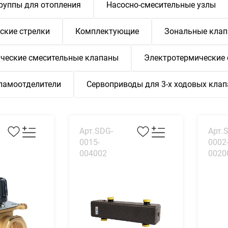
руппы для отопления
Насосно-смесительные узлы
ские стрелки
Комплектующие
Зональные кла
ческие смесительные клапаны
Электротермические
ламоотделители
Сервоприводы для 3-х ходовых кла
Арт.SDG-
Арт.
0015-
0002
004002
0020