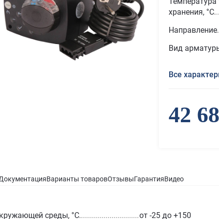
Температура 
хранения, °С
Направление
Вид арматур
Все характер
42 6
Документация
Варианты товаров
Отзывы
Гарантия
Видео
кружающей среды, °С
от -25 до +150