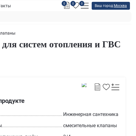
0
0
0
такты
Ваш город:
Москва
клапаны
 для систем отопления и ГВС
продукте
Инженерная сантехника
ы
смесительные клапаны