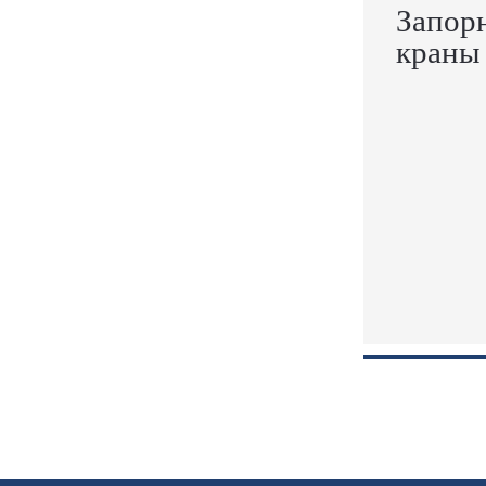
Запор
краны