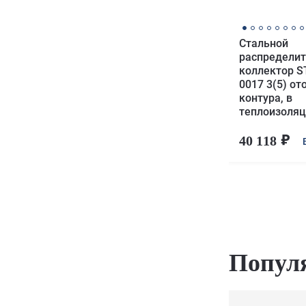
Стальной
распредели
коллектор S
0017 3(5) о
контура, в
теплоизоляц
40 118
Попул