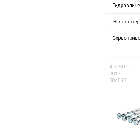
Гидравличе
Электротер
Сервоприво
Арт.SDG-
0017-
004035