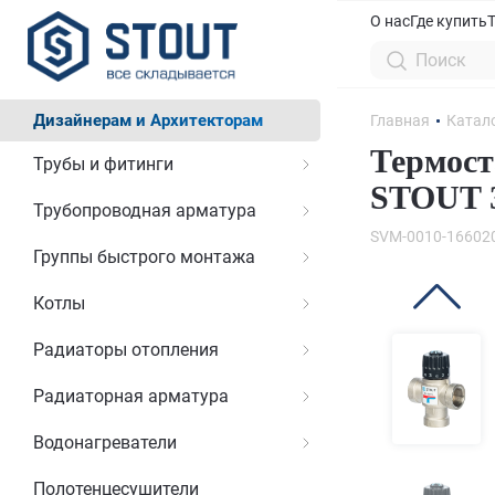
О нас
Где купить
Дизайнерам и Архитекторам
Главная
Катал
Термост
Трубы и фитинги
STOUT 3
Трубопроводная арматура
SVM-0010-16602
Группы быстрого монтажа
Котлы
Радиаторы отопления
Радиаторная арматура
Водонагреватели
Полотенцесушители