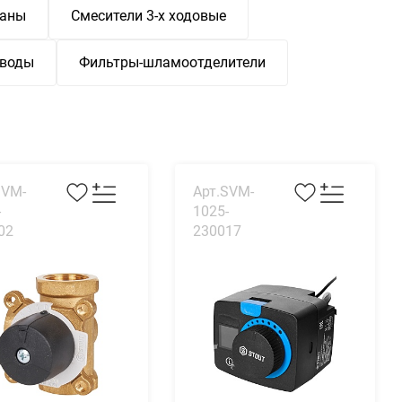
паны
Смесители 3-х ходовые
иводы
Фильтры-шламоотделители
SVM-
Арт.SVM-
-
1025-
02
230017