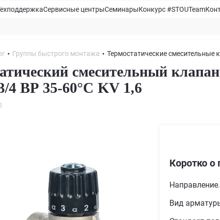
Техподдержка
Сервисные центры
Семинары
Конкурс #STOUTeam
Кон
ог
Группы быстрого монтажа
Термостатические смесительные 
атический смесительный клапан
/4 ВР 35-60°С KV 1,6
0
Коротко о 
Направление
Вид арматур