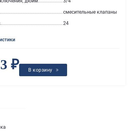
дключения, дюйм
3/4
смесительные клапаны
с
24
истики
23 ₽
В корзину
ика