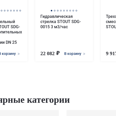
Гидравлическая
Трех
тельный
стрелка STOUT SDG-
смес
TOUT SDG-
0015 3 м3/час
STOU
топительных
ии DN 25
22 082
9 9
В корзину
В корзину
ярные категории