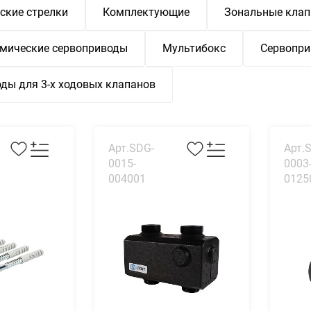
ские стрелки
Комплектующие
Зональные кла
мические сервоприводы
Мультибокс
Сервопр
ды для 3-х ходовых клапанов
Арт.SDG-
Арт.
0015-
0003
004001
0125