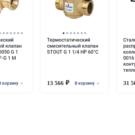
ческий
Термостатический
Стал
ый клапан
смесительный клапан
расп
050 G 1
STOUT G 1 1/4 НР 60°С
колл
F-G 1 M
0016
конту
тепл
13 566
31 
В корзину
В корзину