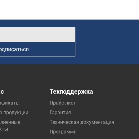
одписаться
ас
Техподдержка
ификаты
Прайс-лист
р продукции
Гарантия
лненные
Техническая документация
кты
Программы