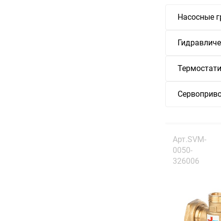
Насосные г
Гидравличе
Термостати
Сервоприв
Арт.SVM-
0050-
326006