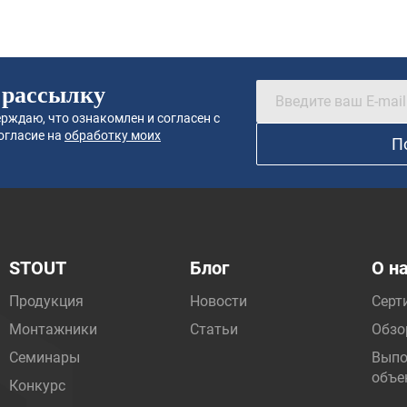
 рассылку
рждаю, что ознакомлен и согласен с
огласие на
обработку моих
П
STOUT
Блог
О н
Продукция
Новости
Серт
Монтажники
Статьи
Обзо
Семинары
Выпо
объе
Конкурс