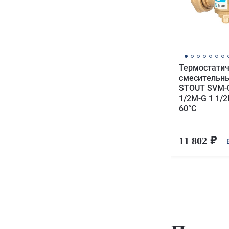
Термостати
смесительн
STOUT SVM-0
1/2M-G 1 1/2
60°С
11 802