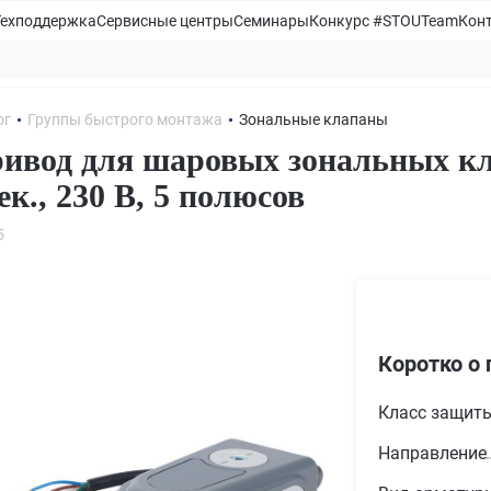
Техподдержка
Сервисные центры
Семинары
Конкурс #STOUTeam
Кон
ог
Группы быстрого монтажа
Зональные клапаны
ивод для шаровых зональных кл
сек., 230 B, 5 полюсов
5
Коротко о 
Класс защит
Направление