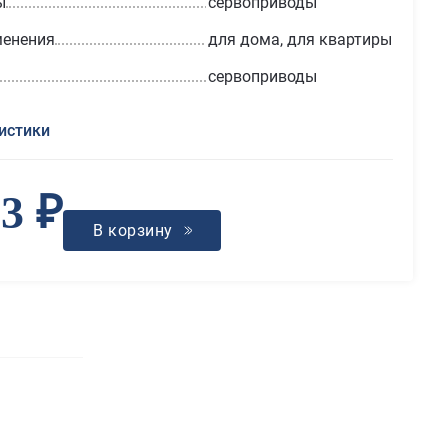
ы
сервоприводы
менения
для дома, для квартиры
сервоприводы
истики
63 ₽
В корзину