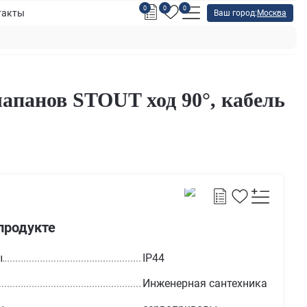
0
0
0
такты
Ваш город:
Москва
апанов STOUT ход 90°, кабель
продукте
ы
IP44
Инженерная сантехника