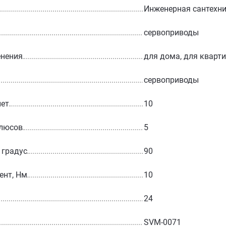
Инженерная сантехн
сервоприводы
енения
для дома, для кварт
сервоприводы
лет
10
олюсов
5
 градус
90
ент, Нм
10
24
SVM-0071