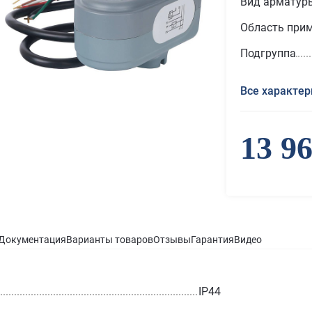
Вид арматур
Область при
Подгруппа
Все характер
13 9
Документация
Варианты товаров
Отзывы
Гарантия
Видео
IP44