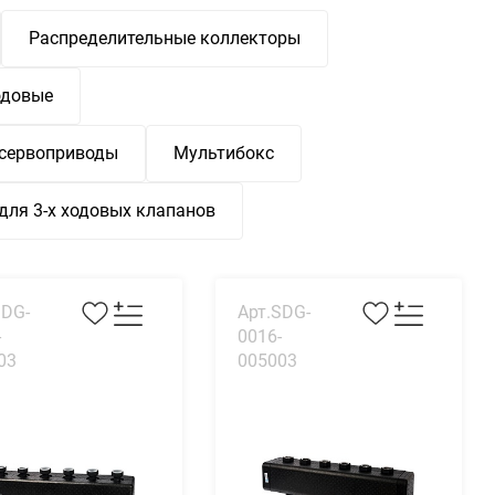
Распределительные коллекторы
одовые
 сервоприводы
Мультибокс
для 3-х ходовых клапанов
SDG-
Арт.SDG-
-
0016-
03
005003