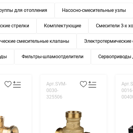
руппы для отопления
Насосно-смесительные узлы
ские стрелки
Комплектующие
Смесители 3-х х
ческие смесительные клапаны
Электротермические
оды
Фильтры-шламоотделители
Сервоприводы 
Арт.SVM-
Арт.
0030-
0016
325506
0040