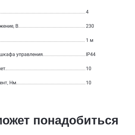
4
жение, В
230
1 м
 шкафа управления
IP44
лет
10
ент, Нм
10
может понадобиться