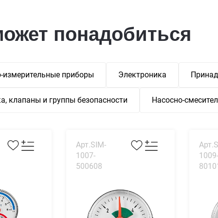
может понадобиться
-измерительные приборы
Электроника
Принад
а, клапаны и группы безопасности
Насосно-смесите
Арт.SIM-
Арт.S
1007-
1009
500608
8010