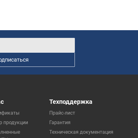
одписаться
ас
Техподдержка
ификаты
Прайс-лист
р продукции
Гарантия
лненные
Техническая документация