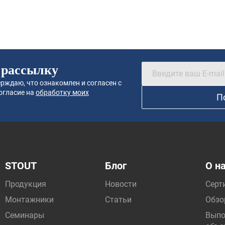
 рассылку
рждаю, что ознакомлен и согласен с
огласие на
обработку моих
П
STOUT
Блог
О н
Продукция
Новости
Серт
Монтажники
Статьи
Обзо
Семинары
Выпо