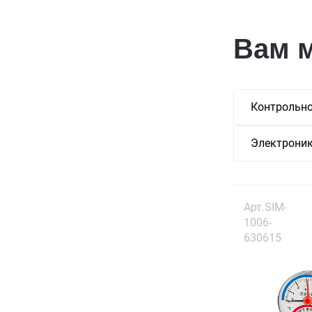
Вам 
Контрольно
Электроник
Арт.SIM-
1006-
630615