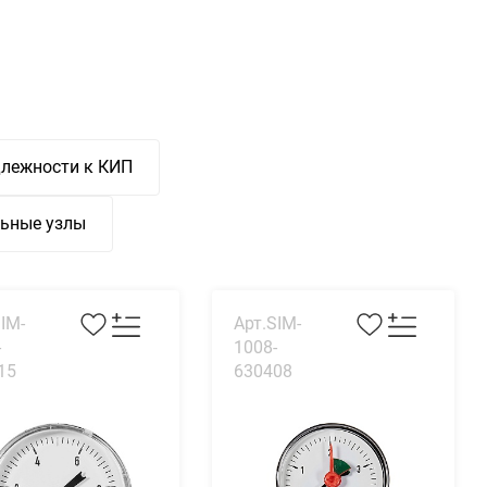
лежности к КИП
льные узлы
IM-
Арт.SIM-
-
1008-
15
630408