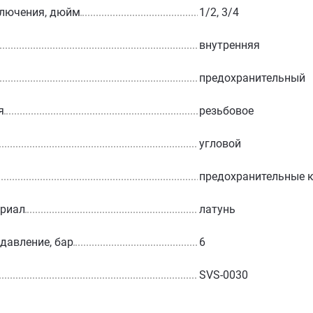
ключения, дюйм
1/2, 3/4
внутренняя
предохранительный
я
резьбовое
угловой
предохранительные 
ериал
латунь
 давление, бар
6
SVS-0030