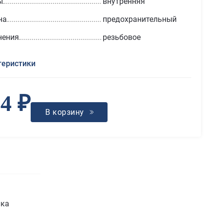
ы
внутренняя
на
предохранительный
нения
резьбовое
теристики
74 ₽
В корзину
ика