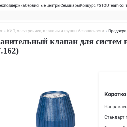
Техподдержка
Сервисные центры
Семинары
Конкурс #STOUTeam
Кон
ог
КИП, электроника, клапаны и группы безопасности
Предохра
анительный клапан для систем 
7.162)
Коротко
Направле
Стандарт 