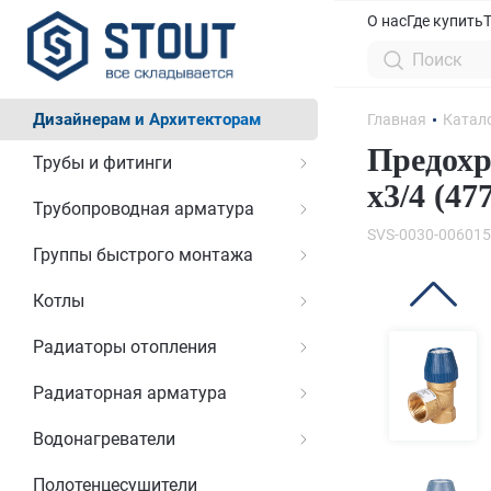
О нас
Где купить
Дизайнерам и Архитекторам
Главная
Катал
Предохр
Трубы и фитинги
х3/4 (47
Трубопроводная арматура
SVS-0030-006015
Группы быстрого монтажа
Котлы
Радиаторы отопления
Радиаторная арматура
Водонагреватели
Полотенцесушители