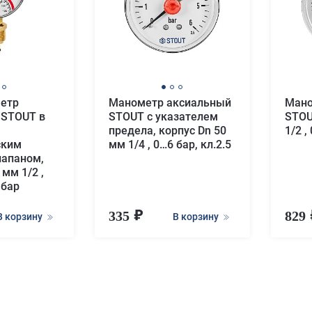
етр
Манометр аксиальный
Мано
 STOUT в
STOUT с указателем
STOU
предела, корпус Dn 50
1/2 ,
ским
мм 1/4 , 0…6 бар, кл.2.5
лапаном,
 мм 1/2 ,
 бар
335
829
В корзину
В корзину