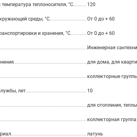
температура теплоносителя, °С
120
кружающей среды, °С
От 0 до + 60
ранспортировки и хранения, °С
От 0 до + 60
Инженерная сантехн
енения
для дома, для кварт
коллекторные групп
службы, лет
10
для отопления, тепл
коллекторная группа
ериал
латунь