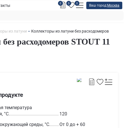
0
0
0
такты
Ваш город:
Москва
оры из латуни
Коллекторы из латуни без расходомеров
 без расходомеров STOUT 11
продукте
я температура
, °С
120
 окружающей среды, °С
От 0 до + 60