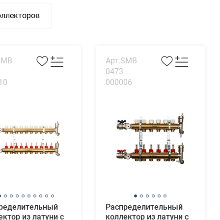
оллекторов
SMB
Арт.SMB
0473
10
000006
ределительный
Распределительный
ектор из латуни с
коллектор из латуни с