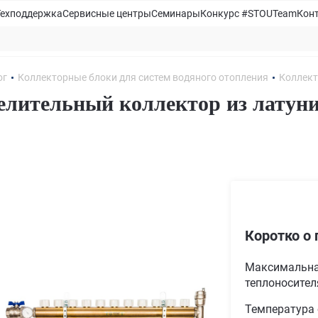
Техподдержка
Сервисные центры
Семинары
Конкурс #STOUTeam
Кон
ог
Коллекторные блоки для систем водяного отопления
Коллект
елительный коллектор из латуни
1
Коротко о 
Максимальна
теплоносителя
Температура