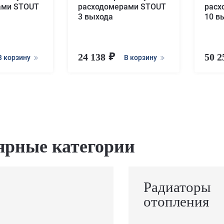
ами STOUT
расходомерами STOUT
расх
3 выхода
10 в
24 138
50 
В корзину
В корзину
ярные категории
Радиаторы
отопления