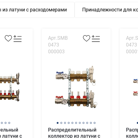
 из латуни с расходомерами
Принадлежности для к
Арт.SMB
Арт.
0473
0473
000003
0000
тельный
Распределительный
Расп
 латуни с
коллектор из латуни с
колл