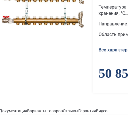
Температура 
хранения, °С
Направление
Область при
Все характер
50 8
Документация
Варианты товаров
Отзывы
Гарантия
Видео