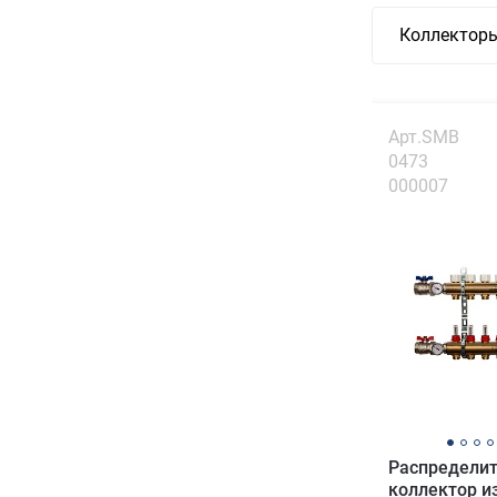
Коллекторы
Арт.SMB
0473
000007
Распредели
коллектор из