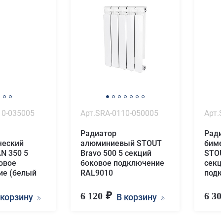
10-035005
Арт.SRA-0110-050005
Арт.
Радиатор
Рад
ческий
алюминиевый STOUT
бим
N 350 5
Bravo 500 5 секций
STOU
овое
боковое подключение
сек
ие (белый
RAL9010
под
6 120
6 3
 корзину
В корзину