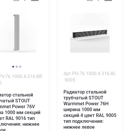
Арт.PH.76.1000.4.316.BL
PV.76.1000.4.316.BR
.9005
6
Радиатор стальной
иатор стальной
трубчатый STOUT
бчатый STOUT
Warmmet Power 76H
mmet Power 76V
ширина 1000 мм
на 1000 мм секций
секций 4 цвет RAL 9005
ет RAL 9016 тип
тип подключения:
ключения: нижнее
нижнее левое
вое