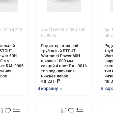
.1000.4.300.
Арт.PH.6060.1000.4.300.
Арт.
BL.9016
BR.
тальной
Радиатор стальной
Рад
 STOUT
трубчатый STOUT
тру
ower 60H
Warmmet Power 60H
War
00 мм
ширина 1000 мм
шир
вет RAL 9005
секций 4 цвет RAL 9016
секц
чения:
тип подключения:
тип
авое
нижнее левое
ниж
40 221
40 
В корзину
В кор