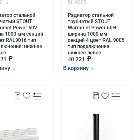
9016
BL.9005
иатор стальной
Радиатор стальной
бчатый STOUT
трубчатый STOUT
mmet Power 60V
Warmmet Power 60H
на 1000 мм секций
ширина 1000 мм
ет RAL9016 тип
секций 4 цвет RAL 9005
ключения: нижнее
тип подключения:
вое
нижнее левое
221
40 221
зину
В корзину