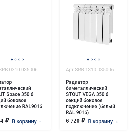
SRB-0310-035006
Арт.SRB-1310-035006
иатор
Радиатор
еталлический
биметаллический
T Space 350 6
STOUT VEGA 350 6
ций боковое
секций боковое
ключение RAL9016
подключение (белый
RAL 9016)
04
6 720
В корзину
В корзину