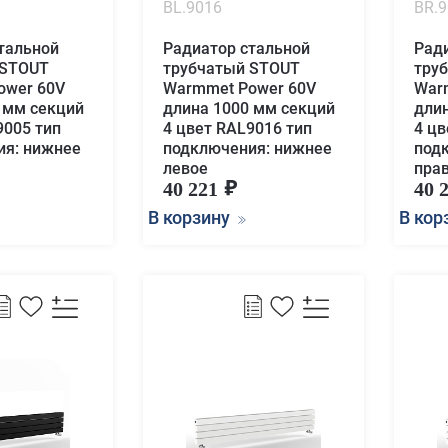
BL.9016
BR.
тальной
Радиатор стальной
Рад
 STOUT
трубчатый STOUT
тру
ower 60V
Warmmet Power 60V
War
 мм секций
длина 1000 мм секций
дли
9005 тип
4 цвет RAL9016 тип
4 цв
ия: нижнее
подключения: нижнее
под
левое
пра
40 221
40 
В корзину
В кор