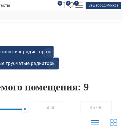
0
0
0
такты
Ваш город:
Москва
ежности к радиаторам
ые трубчатые радиаторы
мого помещения: 9
—