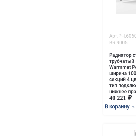
Арт.PH.6060
BR.9005
Радиатор с
трубчатый
Warmmet P
ширина 10
секций 4 ц
тип подклю
нижнее пр
40 221
В корзину