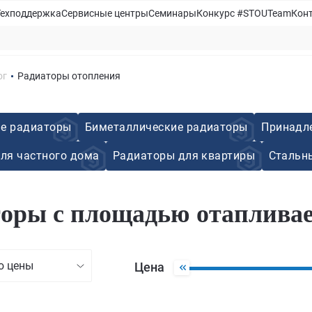
Техподдержка
Сервисные центры
Семинары
Конкурс #STOUTeam
Кон
ог
Радиаторы отопления
е радиаторы
Биметаллические радиаторы
Принадл
ля частного дома
Радиаторы для квартиры
Стальн
оры с площадью отапливае
ю цены
Цена