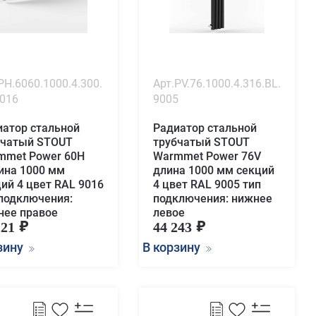
PH.6060.1000.4.300.
Арт.PV.76.1000.4.316.BL.
9016
9005
иатор стальной
Радиатор стальной
бчатый STOUT
трубчатый STOUT
mmet Power 60H
Warmmet Power 76V
ина 1000 мм
длина 1000 мм секций
ий 4 цвет RAL 9016
4 цвет RAL 9005 тип
 подключения:
подключения: нижнее
нее правое
левое
221
44 243
зину
В корзину