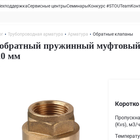
Техподдержка
Сервисные центры
Семинары
Конкурс #STOUTeam
Кон
ог
Трубопроводная арматура
Арматура
Обратные клапаны
обратный пружинный муфтовый 
20 мм
0
Коротко
Пропускна
(Kvs), м3/
Температу