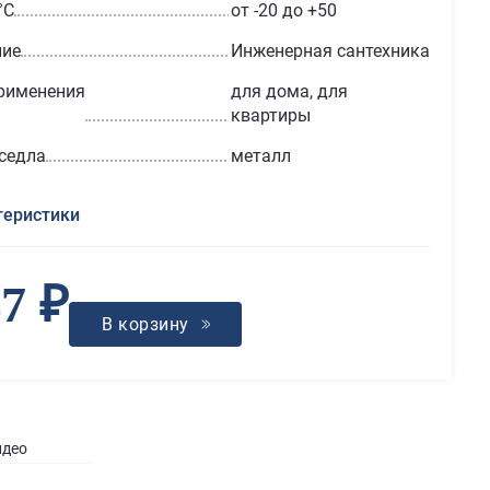
°С
от -20 до +50
ние
Инженерная сантехника
рименения
для дома, для
квартиры
седла
металл
теристики
47 ₽
В корзину
идео