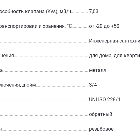
особность клапана (Kvs), м3/ч
7,03
ранспортировки и хранения, °С
от -20 до +50
Инженерная сантехн
енения
для дома, для кварт
ла
металл
ключения, дюйм
3/4
UNI ISO 228/1
обратный
я
резьбовое