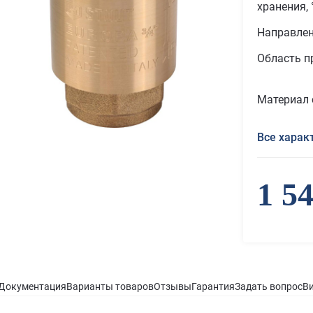
хранения, 
Направле
Область п
Материал 
Все харак
1 5
Документация
Варианты товаров
Отзывы
Гарантия
Задать вопрос
В