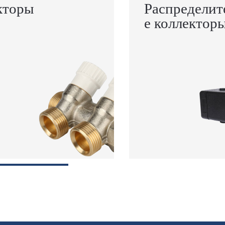
кторы
Распределит
е коллектор