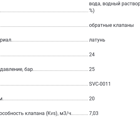
вода, водный раствор
%)
обратные клапаны
ериал
латунь
24
 давление, бар
25
SVC-0011
м
20
особность клапана (Kvs), м3/ч
7,03