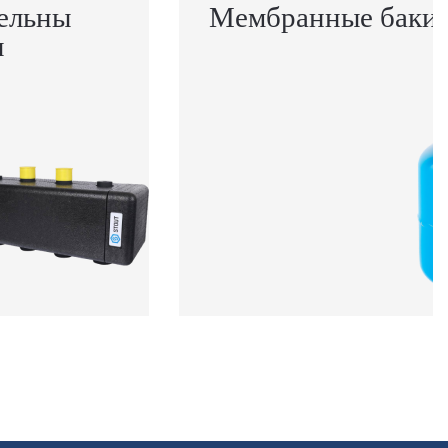
ельны
Мембранные баки
ы