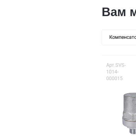
Вам 
Компенсато
Арт.SVS-
1014-
000015