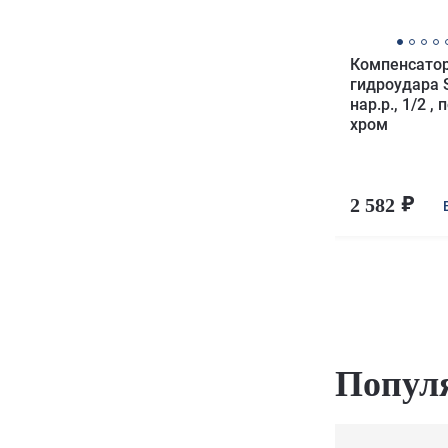
Компенсато
гидроудара
нар.р., 1/2 ,
хром
2 582
Попул