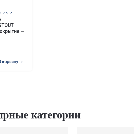
р
 STOUT
 покрытие —
В корзину
ярные категории