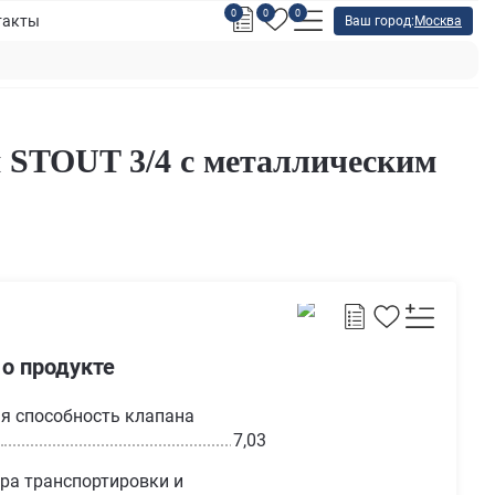
0
0
0
такты
Ваш город:
Москва
STOUT 3/4 с металлическим
 о продукте
я способность клапана
ч
7,03
ра транспортировки и