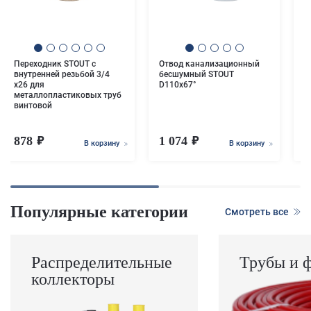
п
Переходник STOUT с
Отвод канализационный
внутренней резьбой 3/4
бесшумный STOUT
х26 для
D110х67°
металлопластиковых труб
винтовой
878
1 074
В корзину
В корзину
Популярные категории
Смотреть все
Распределительные
Трубы и 
коллекторы