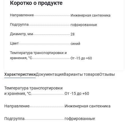
Коротко о продукте
Направление
Инженерная сантехника
Подгруппа
гофрированные
Диаметр, мм
28
Цвет
синий
Температура транспортировки и
хранения, °С
От -15 до +60
Характеристики
Документация
Варианты товаров
Отзывы
Гаран
Температура транспортировки
и хранения, °С
От -15 до +60
Направление
Инженерная сантехника
Подгруппа
гофрированные