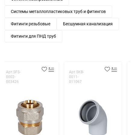
Системы металлопластиковых труб и фитингов
Фитинги резьбовые
Бесшумная канализация
Фитинги для ПНД труб
Арт.SFS-
Арт.SKB-
А
0002-
0011-
0
003426
011067
0
З
т