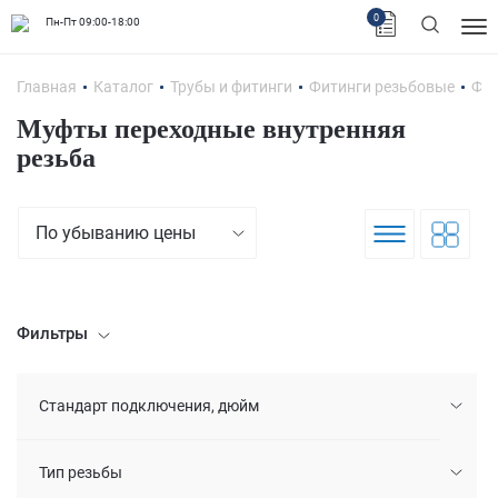
0
Пн-Пт 09:00-18:00
Главная
Каталог
Трубы и фитинги
Фитинги резьбовые
Фит
Муфты переходные внутренняя
резьба
По убыванию цены
Фильтры
Стандарт подключения, дюйм
Тип резьбы