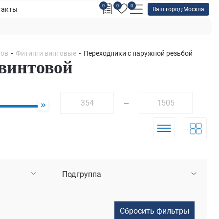
0
0
0
такты
Ваш город:
Москва
гов
Фитинги винтовые
Переходники с наружной резьбой
 винтовой
—
Подгруппа