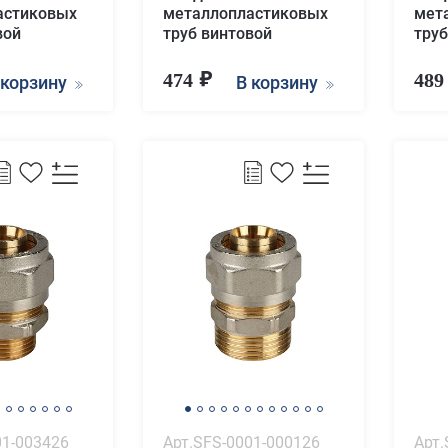
астиковых
металлопластиковых
мет
вой
труб винтовой
труб
474
48
 корзину
В корзину
01-003426
Арт.SFS-0001-000126
Арт.