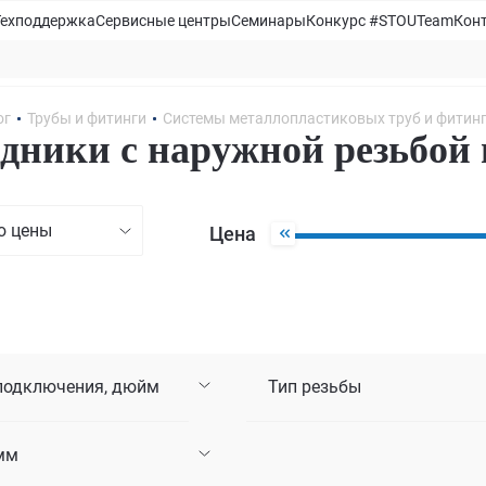
Техподдержка
Сервисные центры
Семинары
Конкурс #STOUTeam
Кон
ог
Трубы и фитинги
Системы металлопластиковых труб и фитин
дники с наружной резьбой
ю цены
Цена
подключения, дюйм
Тип резьбы
мм