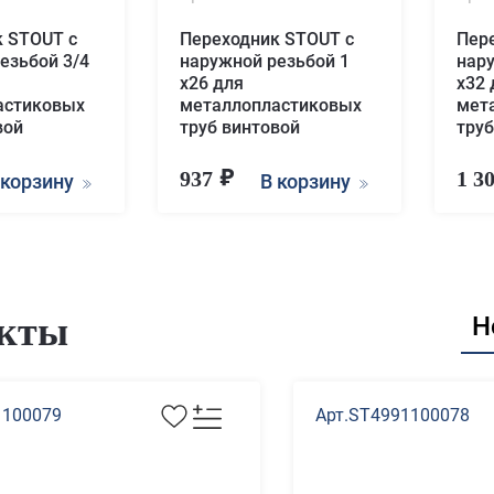
 STOUT с
Переходник STOUT с
Пер
езьбой 3/4
наружной резьбой 1
нар
х26 для
х32 
астиковых
металлопластиковых
мет
вой
труб винтовой
труб
937
1 3
 корзину
В корзину
кты
Н
1100079
Арт.ST4991100078