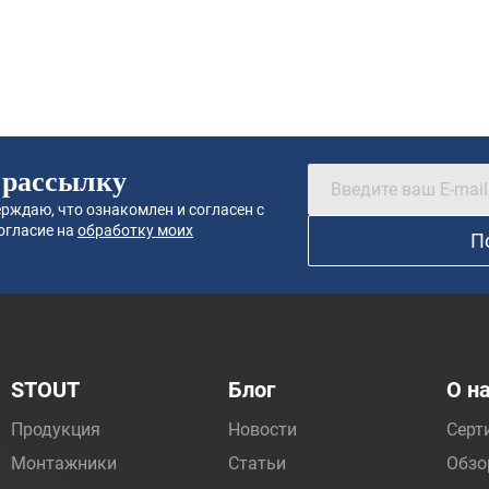
 рассылку
рждаю, что ознакомлен и согласен с
огласие на
обработку моих
П
STOUT
Блог
О н
Продукция
Новости
Серт
Монтажники
Статьи
Обзо