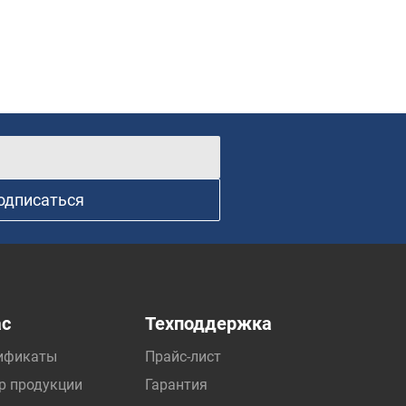
одписаться
ас
Техподдержка
ификаты
Прайс-лист
р продукции
Гарантия