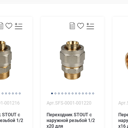
01-001216
Арт.SFS-0001-001220
Арт.
 STOUT с
Переходник STOUT с
Пер
езьбой 1/2
наружной резьбой 1/2
нару
х20 для
х16 