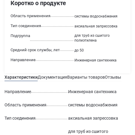
Коротко о продукте
Область применения
системы водоснабжения
Тип соединения
аксиальная запрессовка
Подгруппа
для труб из сшитого
полиэтилена
Средний срок службы, лет
до 50
Направление
Инженерная сантехника
Характеристики
Документация
Варианты товаров
Отзывы
Гаран
Направление
Инженерная сантехника
Область применения
системы водоснабжения
Тип соединения
аксиальная запрессовка
для труб из сшитого