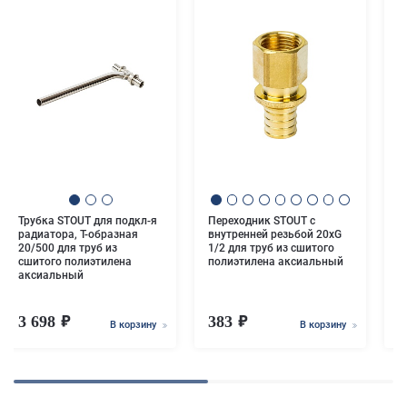
П
в
3
п
Трубка STOUT для подкл-я
Переходник STOUT с
радиатора, Т-образная
внутренней резьбой 20xG
20/500 для труб из
1/2 для труб из сшитого
сшитого полиэтилена
полиэтилена аксиальный
аксиальный
3 698
383
В корзину
В корзину