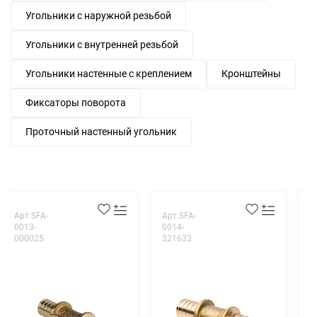
Угольники с наружной резьбой
Угольники с внутренней резьбой
Угольники настенные с креплением
Кронштейны
Фиксаторы поворота
Проточный настенный угольник
Арт.SFA-
Арт.SFA-
А
0013-
0014-
0
000025
321632
0