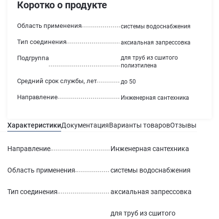
Коротко о продукте
Область применения
системы водоснабжения
Тип соединения
аксиальная запрессовка
Подгруппа
для труб из сшитого
полиэтилена
Средний срок службы, лет
до 50
Направление
Инженерная сантехника
Характеристики
Документация
Варианты товаров
Отзывы
Гаран
Направление
Инженерная сантехника
Область применения
системы водоснабжения
Тип соединения
аксиальная запрессовка
для труб из сшитого