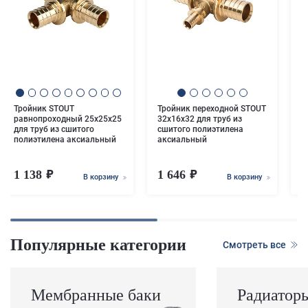
М
1
п
Тройник STOUT
Тройник переходной STOUT
равнопроходный 25x25x25
32x16x32 для труб из
для труб из сшитого
сшитого полиэтилена
полиэтилена аксиальный
аксиальный
1 138
1 646
В корзину
В корзину
Популярные категории
Смотреть все
Мембранные баки
Радиатор