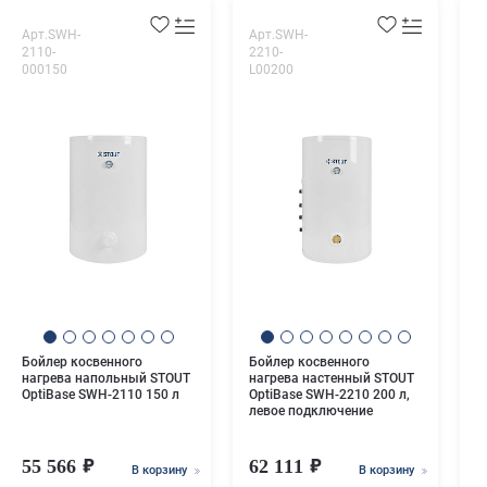
Арт.SWH-
Арт.SWH-
А
2110-
2210-
1
000150
L00200
0
S
б
н
2
т
Бойлер косвенного
Бойлер косвенного
нагрева напольный STOUT
нагрева настенный STOUT
OptiBase SWH-2110 150 л
OptiBase SWH-2210 200 л,
левое подключение
55 566
62 111
8
В корзину
В корзину