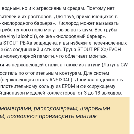
 водным, но и к агрессивным средам. Поэтому нет
ителей и их растворов. Для труб, применяющихся в
 «кислородного барьера». Кислород может вызывать
трубе теплого пола могут вызывать шум. Все трубы
 vinyl alcohol)), он же «кислородный барьер».
а STOUT PE-Xа защищена, и вы избежите перечисленных
ке без соединений и стыков. Труба STOUT PE-Xa/EVOH
м молекулярной памяти, что облегчает монтаж.
ки
из нержавеющей стали, а также из латуни (Латунь CW
носитель по отопительным контурам. Для систем
 (нержавеющая сталь ANSI304L). Двойная надёжность
 уплотнительному кольцу из EPDM и фиксирующему
 диапазон моделей коллекторов: от 3 до 13 выходов.
ермометрами, расходомерами, шаровыми
ой, позволяют производить монтаж