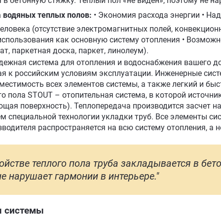
 в бетонную стяжку. Теплый пол «не виден», поэтому не на
 водяных теплых полов:
• Экономия расхода энергии • Над
еловека (отсутствие электромагнитных полей, конвекционн
спользования как основную систему отопления • Возможн
ат, паркетная доска, паркет, линолеум).
адежная система для отопления и водоснабжения вашего д
я к российским условиям эксплуатации. Инженерные сист
местимость всех элементов системы, а также легкий и б
го пола STOUT – отопительная система, в которой источни
ющая поверхность). Теплопередача производится засчет н
м специальной технологии укладки труб. Все элементы си
зводителя распространяется на всю систему отопления, а 
ойстве теплого пола труба закладывается в бет
е нарушает гармонии в интерьере."
 системы