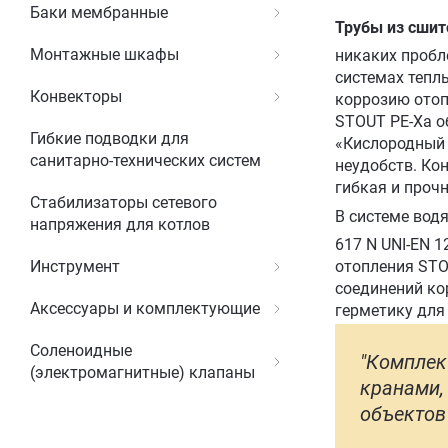
Баки мембранные
Трубы из сшит
Монтажные шкафы
никаких пробл
системах тепл
Конвекторы
коррозию отоп
STOUT PE-Xа об
Гибкие подводки для
«Кислородный 
санитарно-технических систем
неудобств. Ко
гибкая и проч
Стабилизаторы сетевого
В системе вод
напряжения для котлов
617 N UNI-EN 
Инструмент
отопления STO
соединений ко
Аксессуары и комплектующие
герметику для
Соленоидные
"Комплек
(электромагнитные) клапаны
кранами,
объектов