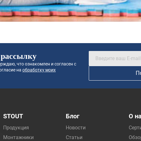
 рассылку
рждаю, что ознакомлен и согласен с
огласие на
обработку моих
П
STOUT
Блог
О н
Продукция
Новости
Серт
Монтажники
Статьи
Обзо