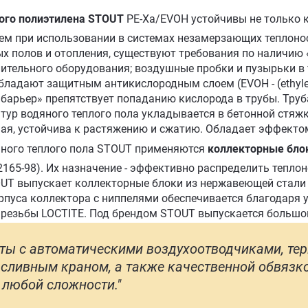
ого полиэтилена STOUT
PE-Xa/EVOH устойчивы не только к
ем при использовании в системах незамерзающих теплонос
ых полов и отопления, существуют требования по наличию
ительного оборудования; воздушные пробки и пузырьки в 
ладают защитным антикислородным слоем (EVOH - (ethylene
барьер» препятствует попаданию кислорода в трубы. Труб
нтур водяного теплого пола укладывается в бетонной стяж
ная, устойчива к растяжению и сжатию. Обладает эффекто
яного теплого пола STOUT применяются
коллекторные бло
12165-98). Их назначение - эффективно распределить тепло
UT выпускает коллекторные блоки из нержавеющей стали
рпуса коллектора с ниппелями обеспечивается благодаря
 резьбы LOCTITE. Под брендом STOUT выпускается большой
ты с автоматическими воздухоотводчиками, т
 сливным краном, а также качественной обвязк
 любой сложности."