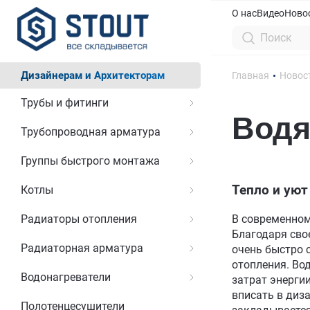
О нас
Видео
Ново
Дизайнерам и Архитекторам
Главная
Новос
Трубы и фитинги
Водя
Трубопроводная арматура
Группы быстрого монтажа
Тепло и уют
Котлы
Радиаторы отопления
В современном
Благодаря сво
Радиаторная арматура
очень быстро 
отопления. Во
Водонагреватели
затрат энерги
вписать в диза
Полотенцесушители