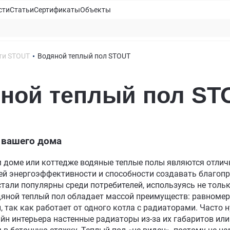
сти
Статьи
Сертификаты
Объекты
ти STOUT
Водяной теплый пол STOUT
ной теплый пол ST
 вашего дома
 доме или коттедже водяные теплые полы являются отлич
ей энергоэффективности и способности создавать благоп
стали популярны среди потребителей, используясь не тольк
дяной теплый пол обладает массой преимуществ: равномер
и, так как работает от одного котла с радиаторами. Часто
йн интерьера настенные радиаторы из-за их габаритов или