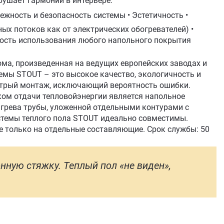
рушает гармонии в интерьере.
ежность и безопасность системы • Эстетичность •
ых потоков как от электрических обогревателей) •
ость использования любого напольного покрытия
ома, произведенная на ведущих европейских заводах и
емы STOUT – это высокое качество, экологичность и
ыстрый монтаж, исключающий вероятность ошибки.
ком отдачи тепловойэнергии является напольное
агрева трубы, уложенной отдельными контурами с
стемы теплого пола STOUT идеально совместимы.
не только на отдельные составляющие. Срок службы: 50
онную стяжку. Теплый пол «не виден»,