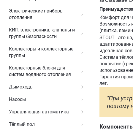
закладывается
Преимущества
Электрические приборы
отопления
Комфорт для ч
Возможность и
КИП, электроника, клапаны и
(плитка, ламин
группы безопасности
STOUT - это н
адаптированна
Коллекторы и коллекторные
идеальная сов
группы
Система тёпло
покрытие (гре
Коллекторные блоки для
использование
систем водяного отопления
Гарантия прои
лет.
Дымоходы
"При устр
Насосы
поэтому н
Управляющая автоматика
Тёплый пол
Компоненты