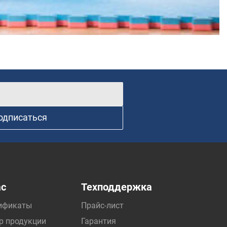
одписаться
ас
Техподдержка
ификаты
Прайс-лист
р продукции
Гарантия