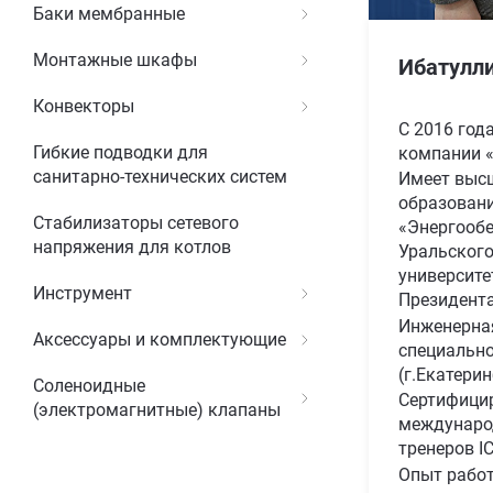
Баки мембранные
Монтажные шкафы
Ибатулл
Конвекторы
С 2016 года
Гибкие подводки для
компании 
санитарно-технических систем
Имеет выс
образовани
Стабилизаторы сетевого
«Энергообе
напряжения для котлов
Уральског
университе
Инструмент
Президента
Инженерна
Аксессуары и комплектующие
специально
(г.Екатерин
Соленоидные
Сертифици
(электромагнитные) клапаны
междунаро
тренеров IC
Опыт работ