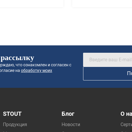
 рассылку
рждаю, что ознакомлен и согласен с
огласие на
обработку моих
П
STOUT
Блог
О н
Продукция
Новости
Серт