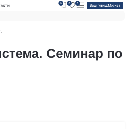
0
0
0
такты
Ваш город:
Москва
.
стема. Семинар по