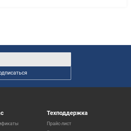
одписаться
ас
Техподдержка
ификаты
Прайс-лист