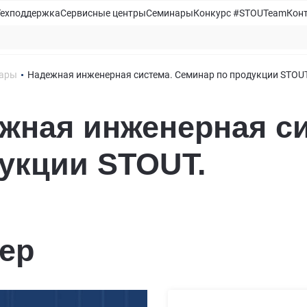
Техподдержка
Сервисные центры
Семинары
Конкурс #STOUTeam
Кон
ары
Надежная инженерная система. Семинар по продукции STOUT
жная инженерная си
укции STOUT.
ер