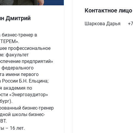
Контактное лицо
ин Дмитрий
Шаркова Дарья
+
 бизнес-тренер в
«ТЕРЕМ».
шее профессиональное
е: факультет
спечение предприятий»
о федерального
та имени первого
 России Б.Н. Ельцина;
я академия по
сти «Энергоаудитор»
бург).
рованный бизнес-тренер
дной школы бизнес-
BT.
ы – 16 лет.