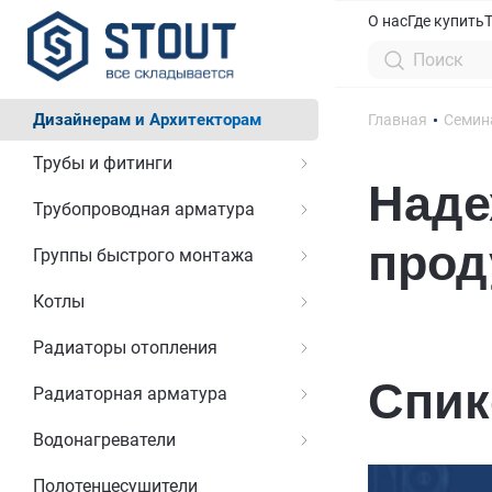
О нас
Где купить
Дизайнерам и Архитекторам
Главная
Семин
Трубы и фитинги
Наде
Трубопроводная арматура
прод
Группы быстрого монтажа
Котлы
Радиаторы отопления
Спик
Радиаторная арматура
Водонагреватели
Полотенцесушители