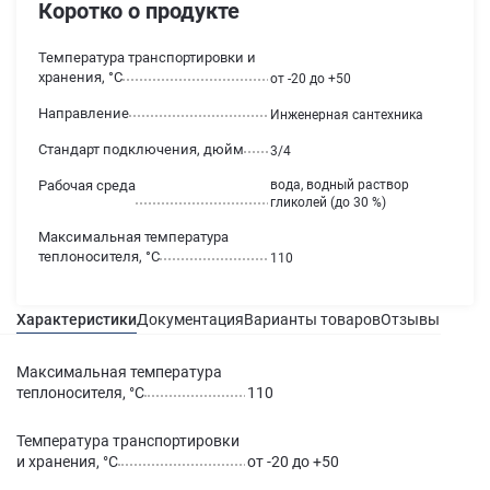
Коротко о продукте
Температура транспортировки и
хранения, °С
от -20 до +50
Направление
Инженерная сантехника
Стандарт подключения, дюйм
3/4
Рабочая среда
вода, водный раствор
гликолей (до 30 %)
Максимальная температура
теплоносителя, °С
110
Характеристики
Документация
Варианты товаров
Отзывы
Гаран
Максимальная температура
теплоносителя, °С
110
Температура транспортировки
и хранения, °С
от -20 до +50