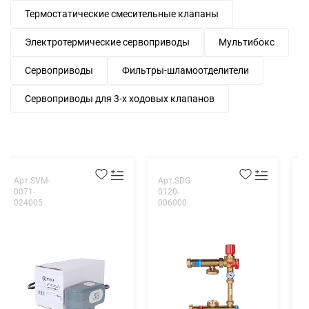
Термостатические смесительные клапаны
Электротермические сервоприводы
Мультибокс
Сервоприводы
Фильтры-шламоотделители
Сервоприводы для 3-х ходовых клапанов
Арт.SVM-
Арт.SDG-
А
0071-
0120-
0
024005
006000
0
С