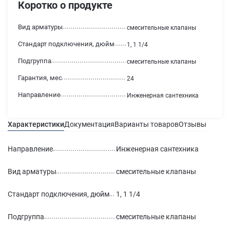
Коротко о продукте
Вид арматуры
смесительные клапаны
Стандарт подключения, дюйм
1, 1 1/4
Подгруппа
смесительные клапаны
Гарантия, мес
24
Направление
Инженерная сантехника
Характеристики
Документация
Варианты товаров
Отзывы
Гаран
Направление
Инженерная сантехника
Вид арматуры
смесительные клапаны
Стандарт подключения, дюйм
1, 1 1/4
Подгруппа
смесительные клапаны