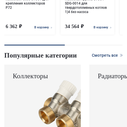
крепления коллекторов
SDG-0014 для
P72
твердотопливных котлов
1)4 без насоса
6 362
34 564
2
В корзину
В корзину
Популярные категории
Смотреть все
Коллекторы
Радиатор