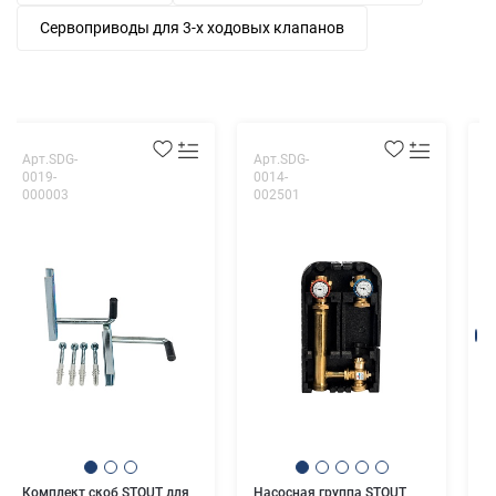
Сервоприводы для 3-х ходовых клапанов
Арт.SDG-
Арт.SDG-
А
0019-
0014-
0
000003
002501
0
Н
у
т
к
Комплект скоб STOUT для
Насосная группа STOUT