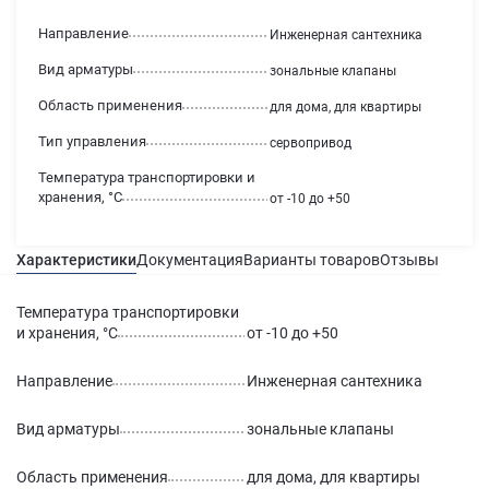
Направление
Инженерная сантехника
Вид арматуры
зональные клапаны
Область применения
для дома, для квартиры
Тип управления
сервопривод
Температура транспортировки и
хранения, °С
от -10 до +50
Характеристики
Документация
Варианты товаров
Отзывы
Гаран
Температура транспортировки
и хранения, °С
от -10 до +50
Направление
Инженерная сантехника
Вид арматуры
зональные клапаны
Область применения
для дома, для квартиры