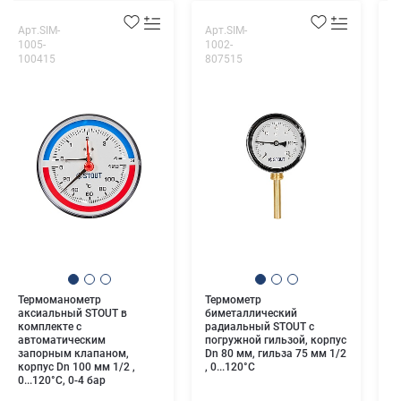
Арт.SIM-
Арт.SIM-
А
1005-
1002-
1
100415
807515
6
Т
а
к
а
з
к
0
Термоманометр
Термометр
аксиальный STOUT в
биметаллический
комплекте с
радиальный STOUT с
автоматическим
погружной гильзой, корпус
запорным клапаном,
Dn 80 мм, гильза 75 мм 1/2
корпус Dn 100 мм 1/2 ,
, 0...120°С
0...120°C, 0-4 бар